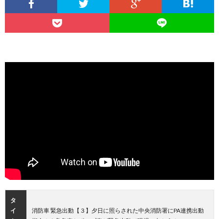
タ
イ
消防車 緊急出動【３】夕日に照らされた中央消防署にPA連携出動