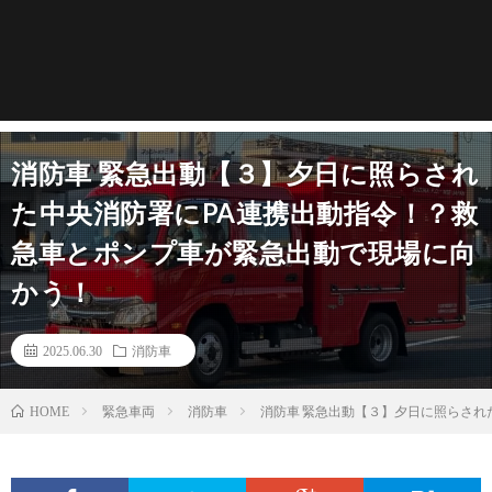
消防車 緊急出動【３】夕日に照らされ
た中央消防署にPA連携出動指令！？救
急車とポンプ車が緊急出動で現場に向
かう！
2025.06.30
消防車
緊急車両
消防車
消防車 緊急出動【３】夕日に照らされ
HOME