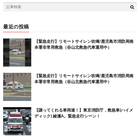
最近の投稿
【緊急走行】リモートサイレン吹鳴!鹿児島市消防局南
本署非常用救急（谷山北救急代車運用中）
【緊急走行】リモートサイレン吹鳴!鹿児島市消防局南
本署非常用救急（谷山北救急代車運用中）
【譲ってくれる車両達！】東京消防庁，救急車(ハイメ
ディック) 綾瀬A。緊急走行シーン！