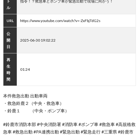
ト
指令！？救急車とポンプ車が緊急出動で現場に向かう！
ル
URL
https://www.youtube.com/watch?v=-ZxFbjTdG2s
公
開
2025-06-30 19:02:22
日
再
生
01:24
時
間
本件救急出動 出動車両
・救急鈴鹿２（中央・救急車）
・鈴鹿１ （中央・ポンプ車）
#鈴鹿市消防本部 #中央消防署 #消防車 #ポンプ車 #救急車 #高規格救
急車 #救急出動 #PA連携出動 #緊急出動 #緊急走行 #三重県 #鈴鹿市