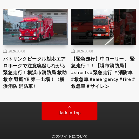
2026.08.08
2026.08.08
パトリンクビークル対応エア
【緊急走行】中ローリー、 緊
ロホークで注意喚起しながら
急走行！！【堺市消防局】
緊急走行！横浜市消防局 救助
#shorts #緊急走行 ＃消防車
救命 野庭YR 第一出場！〈横
#救急車 #emergency #fire #
浜消防 消防車〉
救急車＃サイレン
Back to Top
このサイトについて