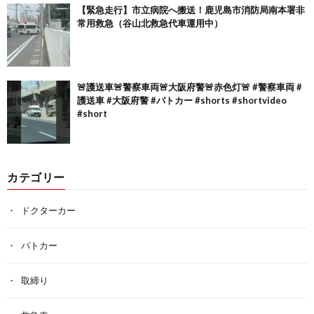
【緊急走行】市立病院へ搬送！鹿児島市消防局南本署非
常用救急（谷山北救急代車運用中）
🚨護送車🚨警察車両🚨大阪府警🚨赤色灯🚨 #警察車両 #
護送車 #大阪府警 #パトカー #shorts #shortvideo
#short
カテゴリー
ドクターカー
パトカー
取締り