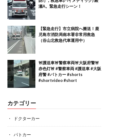
防庁，救急車(ハイメディック) 綾
瀬A。緊急走行シーン！
【緊急走行】市立病院へ搬送！鹿
児島市消防局南本署非常用救急
（谷山北救急代車運用中）
🚨護送車🚨警察車両🚨大阪府警🚨
赤色灯🚨 #警察車両 #護送車 #大阪
府警 #パトカー #shorts
#shortvideo #short
カテゴリー
ドクターカー
パトカー