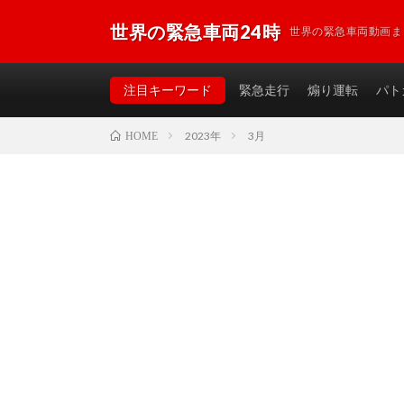
世界の緊急車両24時
世界の緊急車両動画ま
注目キーワード
緊急走行
煽り運転
パト
2023年
3月
HOME