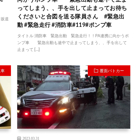
ってしまう、、手を出して止まってお待ち
くださいと合図を送る隊員さん #緊急出
て坂道
動 #緊急走行 #消防車#119#ポンプ車
タイトル 消防車 緊急出動 緊急走行！！PA連携に向かうポ
ンプ車 緊急出動も途中で止まってしまう、、手を出して
止まって […]
急車
覆面パトカー
2023.03.31