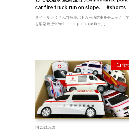
car fire truck.run on slope. #shorts
タイトル たくさん救急車パトカー消防車をチェックし
を緊急走行☆Ambulance police car fire […]
救
2023.03.31