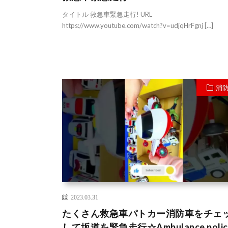
タイトル 救急車緊急走行! URL
https://www.youtube.com/watch?v=udjqHrFgnj […]
消
2023.03.31
たくさん救急車パトカー消防車をチェ
して坂道を緊急走行☆Ambulance polic