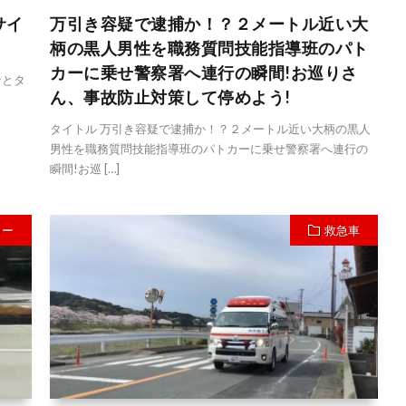
サイ
万引き容疑で逮捕か！？２メートル近い大
柄の黒人男性を職務質問技能指導班のパト
カーに乗せ警察署へ連行の瞬間!お巡りさ
ンとタ
ん、事故防止対策して停めよう!
タイトル 万引き容疑で逮捕か！？２メートル近い大柄の黒人
男性を職務質問技能指導班のパトカーに乗せ警察署へ連行の
瞬間!お巡 […]
カー
救急車