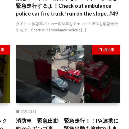
緊急走行するよ！Check out ambulance
police car fire truck! run on the slope. #49
タイトル 救急車パトカー消防車をチェック！坂道を緊急走行
するよ！Check out ambulance police c […]
防車
消防車
2023.03.31
ック
消防車 緊急出動 緊急走行！！PA連携に
e
向かうポンプ車 緊急出動も途中で止ま