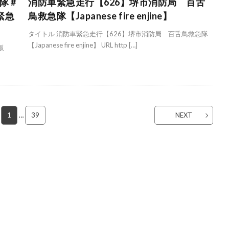
 #
消防車緊急走行【626】堺市消防局 百舌
#緊急
鳥救急隊【Japanese fire enjine】
タイトル 消防車緊急走行【626】堺市消防局 百舌鳥救急隊
【Japanese fire enjine】 URL http […]
阪
1
…
39
NEXT