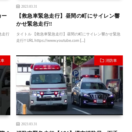
2023.03.31
カー
【救急車緊急走行】昼間の町にサイレン響
かせ緊急走行‼︎
急走行
タイトル 【救急車緊急走行】昼間の町にサイレン響かせ緊急
走行‼︎ URL https://www.youtube.com […]
急車
消防車
2023.03.31