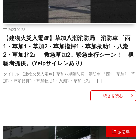
2025.02.28
【建物火災入電🧯】草加八潮消防局 消防車 『西
1・草加1・草加2・草加指揮1・草加救助1・八潮
2・草加北2』 救急草加2。緊急走行シーン！ 視
聴者提供。(Yelpサイレンあり)
タイトル 【建物火災入電🧯】草加八潮消防局 消防車 『西1・草加1・草
加2・草加指揮1・草加救助1・八潮2・草加北2』 […]
続きを読む
救急車