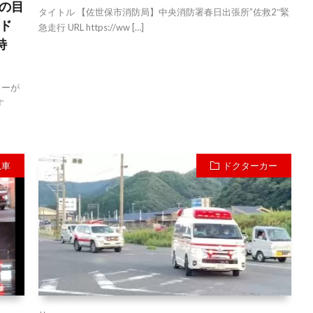
ーの目
タイトル 【佐世保市消防局】中央消防署春日出張所”佐救2″緊
ド
急走行 URL https://ww […]
特
カーが
す
急車
ドクターカー