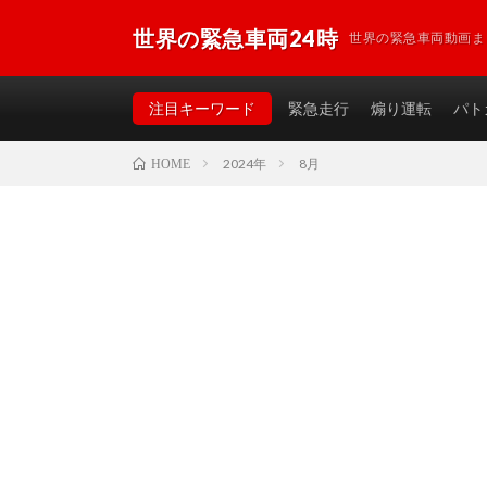
世界の緊急車両24時
世界の緊急車両動画ま
注目キーワード
緊急走行
煽り運転
パト
2024年
8月
HOME