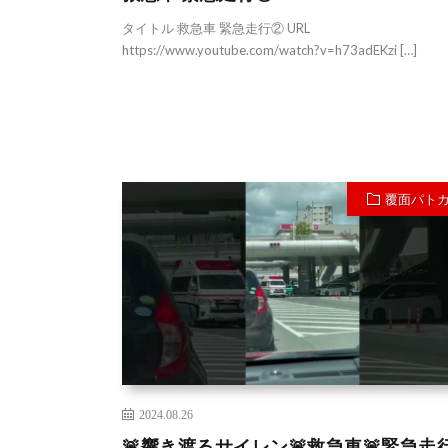
タイトル 救急車 緊急走行② URL
https://www.youtube.com/watch?v=h73adEKzi […]
覆面パト
2024.08.26
🚨響き渡るサイレン🚨救急車🚨緊急走行