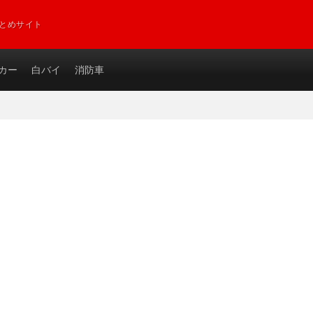
とめサイト
カー
白バイ
消防車