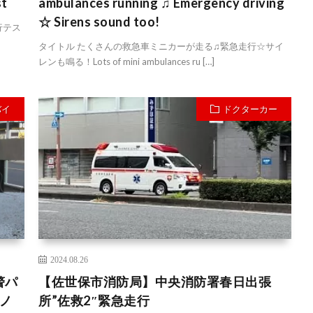
st
ambulances running ♫ Emergency driving
☆ Sirens sound too!
行テス
タイトル たくさんの救急車ミニカーが走る♫緊急走行☆サイ
レンも鳴る！Lots of mini ambulances ru […]
バイ
ドクターカー
2024.08.26
警パ
【佐世保市消防局】中央消防署春日出張
ノ
所”佐救2″緊急走行