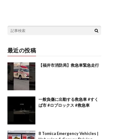
最近の投稿
【福井市消防局】救急車緊急走行
一般負傷に出動する救急車 #すく
ば市 #ロブロックス #救急車
8 Tomica Emergency Vehicles |