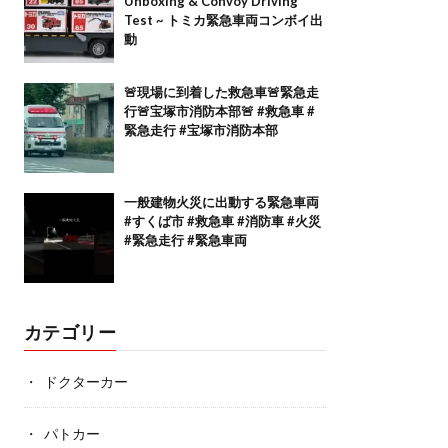
Unboxing & Convoy Driving
Test ~ トミカ緊急車両コンボイ出
動
🚨現場に到着した救急車🚨緊急走
行🚨宝塚市消防本部🚨 #救急車 #
緊急走行 #宝塚市消防本部
一般建物火災に出動する緊急車両
#すくば市 #救急車 #消防車 #火災
#緊急走行 #緊急車両
カテゴリー
ドクターカー
パトカー