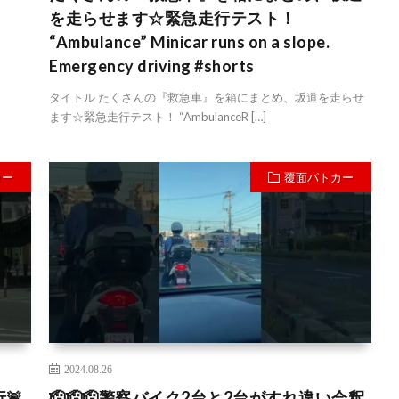
を走らせます☆緊急走行テスト！
“Ambulance” Minicar runs on a slope.
Emergency driving #shorts
タイトル たくさんの『救急車』を箱にまとめ、坂道を走らせ
ます☆緊急走行テスト！ “AmbulanceR […]
カー
覆面パトカー
2024.08.26
🚨
🫡🫡🫡警察バイク2台と2台がすれ違い会釈