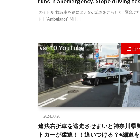
runs in anemergency. Slope driving te
タイトル 救急車を箱にまとめ､坂道を走らせた! 緊急走
ト | “Ambulance” Mi […]
白
2024.08.26
違法右折車を逃走させまいと神奈川県
トカーが猛追！！追いつける？•細道を