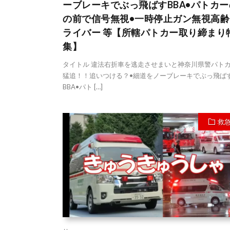
ーブレーキでぶっ飛ばすBBA•パトカ
の前で信号無視•一時停止ガン無視高齢
ライバー 等【所轄パトカー取り締まり
集】
タイトル 違法右折車を逃走させまいと神奈川県警パト
猛追！！追いつける？•細道をノーブレーキでぶっ飛ば
BBA•パト […]
救