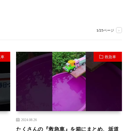
1/25ページ
>
急車
救急車
2024.08.26
たくさんの『救急車』を箱にまとめ、坂道