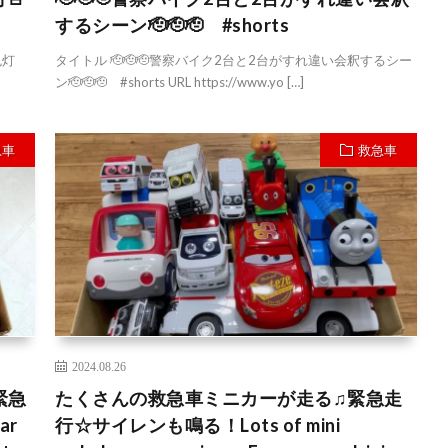
するシーン🫡🫡🫡 #shorts
色灯
タイトル 🫡🫡🫡警察バイク2台と2台がすれ違い会釈するシー
ン🫡🫡🫡 #shorts URL https://www.yo […]
急車
救急車
2024.08.26
緊急
たくさんの救急車ミニカーが走る♫緊急走
ar
行☆サイレンも鳴る！Lots of mini