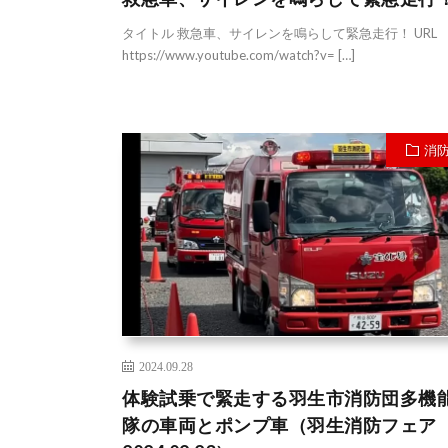
タイトル 救急車、サイレンを鳴らして緊急走行！ URL
https://www.youtube.com/watch?v= […]
消
2024.09.28
体験試乗で緊走する羽生市消防団多機
隊の車両とポンプ車（羽生消防フェ