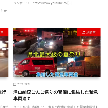
ジン音！ URL https://www.youtube.co […]
走らせ
防車
消防車
2024.09.27
走行
津山納涼ごんご祭りの警備に集結した緊急
車両達❢
art6
タイトル 津山納涼ごんご祭りの警備に集結した緊急車両達❢