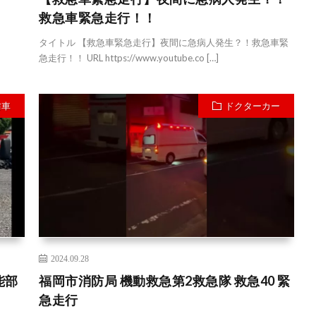
救急車緊急走行！！
タイトル 【救急車緊急走行】夜間に急病人発生？！救急車緊
急走行！！ URL https://www.youtube.co […]
防車
ドクターカー
2024.09.28
能部
福岡市消防局 機動救急第2救急隊 救急40 緊
ア
急走行