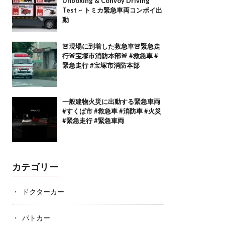
Unboxing & Convoy Driving
Test ~ トミカ緊急車両コンボイ出
動
🚨現場に到着した救急車🚨緊急走
行🚨宝塚市消防本部🚨 #救急車 #
緊急走行 #宝塚市消防本部
一般建物火災に出動する緊急車両
#すくば市 #救急車 #消防車 #火災
#緊急走行 #緊急車両
カテゴリー
ドクターカー
パトカー