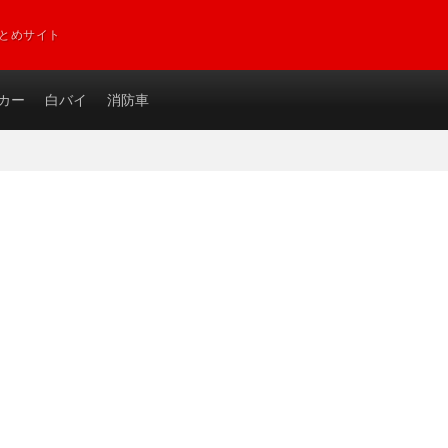
とめサイト
カー
白バイ
消防車