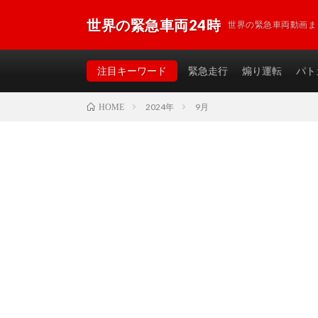
世界の緊急車両24時
世界の緊急車両動画ま
注目キーワード
緊急走行
煽り運転
パト
2024年
9月
HOME