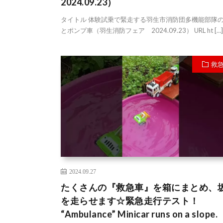
2024.09.23）
タイトル 体験試乗で緊走する羽生市消防団多機能部隊
とポンプ車（羽生消防フェア 2024.09.23） URL ht […]
救
2024.09.27
たくさんの『救急車』を箱にまとめ、
を走らせます☆緊急走行テスト！
“Ambulance” Minicar runs on a slope.