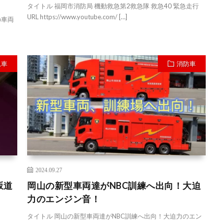
タイトル 福岡市消防局 機動救急第2救急隊 救急40 緊急走行
URL https://www.youtube.com/ […]
の車両
急車
消防車
2024.09.27
坂道
岡山の新型車両達がNBC訓練へ出向！大迫
力のエンジン音！
タイトル 岡山の新型車両達がNBC訓練へ出向！大迫力のエン