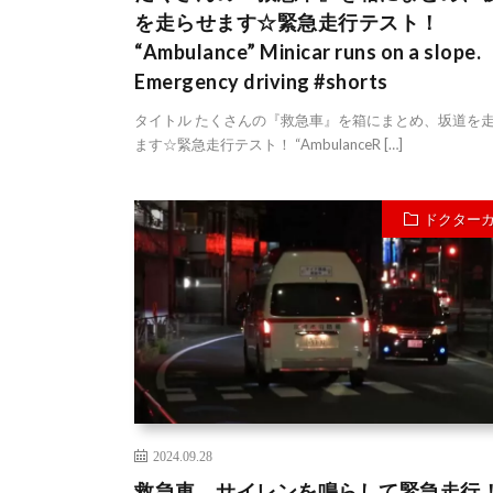
を走らせます☆緊急走行テスト！
“Ambulance” Minicar runs on a slope.
Emergency driving #shorts
タイトル たくさんの『救急車』を箱にまとめ、坂道を
ます☆緊急走行テスト！ “AmbulanceR […]
ドクター
2024.09.28
救急車、サイレンを鳴らして緊急走行