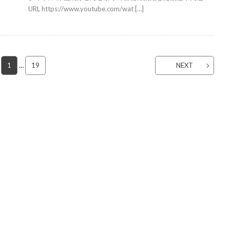
URL https://www.youtube.com/wat […]
1
…
19
NEXT