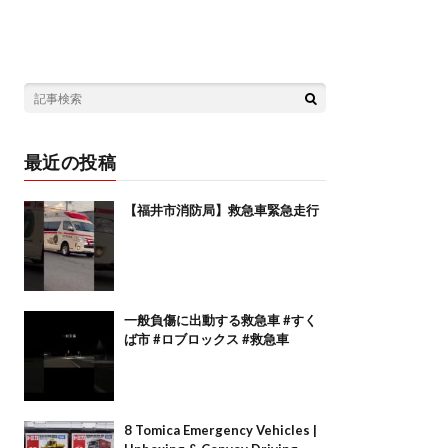
最近の投稿
【福井市消防局】救急車緊急走行
一般負傷に出動する救急車 #すく
ば市 #ロブロックス #救急車
8 Tomica Emergency Vehicles |