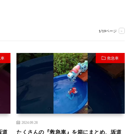
1/19ページ
>
急車
救急車
2024.09.28
坂道
たくさんの『救急車』を箱にまとめ、坂道