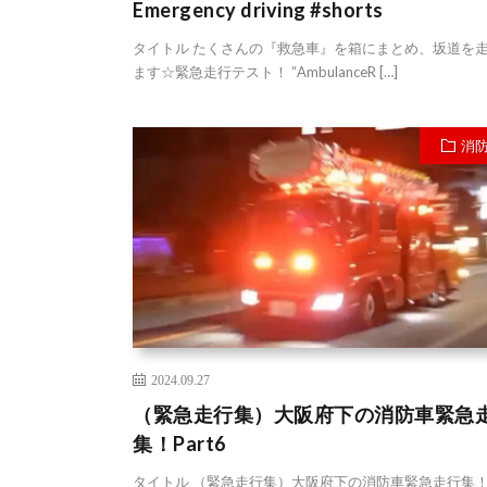
Emergency driving #shorts
タイトル たくさんの『救急車』を箱にまとめ、坂道を
ます☆緊急走行テスト！ “AmbulanceR […]
消
2024.09.27
（緊急走行集）大阪府下の消防車緊急
集！Part6
タイトル （緊急走行集）大阪府下の消防車緊急走行集！P