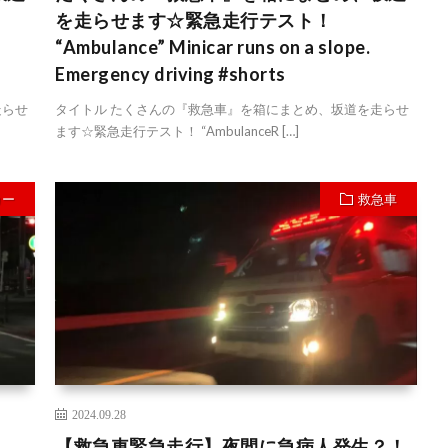
を走らせます☆緊急走行テスト！
“Ambulance” Minicar runs on a slope.
Emergency driving #shorts
走らせ
タイトル たくさんの『救急車』を箱にまとめ、坂道を走らせ
ます☆緊急走行テスト！ “AmbulanceR […]
カー
救急車
2024.09.28
！
【救急車緊急走行】夜間に急病人発生？！