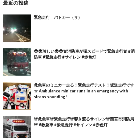
最近の投稿
緊急走行 パトカー（サ）
😳😳珍しい😳😳🚨消防車が猛スピードで緊急走行🚨 #消
防車 #緊急走行 #サイレン #赤色灯
救急車のミニカー走る！緊急走行テスト！坂道走行です
☆ Ambulance minicar runs in an emergency with
sirens sounding!
🚨救急車🚨緊急走行🚨響き渡るサイレン🚨西宮市消防局
🚨 #救急車 #緊急走行 #サイレン #赤色灯