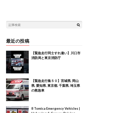
最近の投稿
【緊急走行同士すれ違い】川口市
消防局と東京消防庁
【緊急走行集５０】宮城県, 岡山
県, 愛知県, 東京都, 千葉県, 埼玉県
の救急車
8 Tomica Emergency Vehicles |