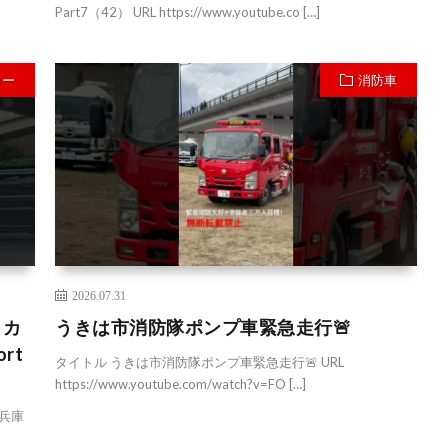
Part7（42） URL https://www.youtube.co […]
カー
消防車
2026.07.31
トカ
うきは市消防隊ポンプ車緊急走行🚨
ort
タイトル うきは市消防隊ポンプ車緊急走行🚨 URL
https://www.youtube.com/watch?v=FO […]
#兵庫