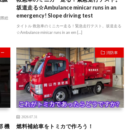
坂道走る☆Ambulance minicar runs in an
emergency! Slope driving test
国際総
タイトル 救急車のミニカー走る！緊急走行テスト。坂道走る
☆Ambulance minicar runs in an em […]
カー
消防車
2026.07.31
 機
燃料補給車をトミカで作ろう！