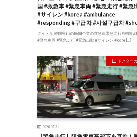
国 #救急車 #緊急車両 #緊急走行 #緊急
#サイレン #korea #ambulance
#responding #구급차 #사설구급차 #sho
タイトル 韓国釜山の民間企業の救急車緊急走行#韓国 #
#緊急車両 #緊急走行 #緊急出動 #サイレン #kore […]
ドクター
2026.07.31
【緊急走行】阪急電車高架下を直進！