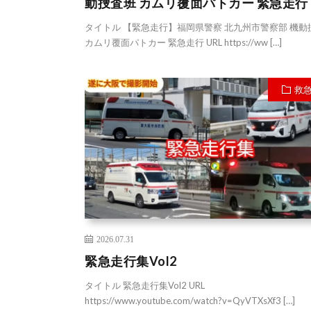
動捜査班 カムリ覆面パトカー 緊急走行
タイトル 【緊急走行】福岡県警察 北九州市警察部 機動
カムリ覆面パトカー 緊急走行 URL https://ww […]
救
2026.07.31
緊急走行集Vol2
タイトル 緊急走行集Vol2 URL
https://www.youtube.com/watch?v=QyVTXsXf3 […]