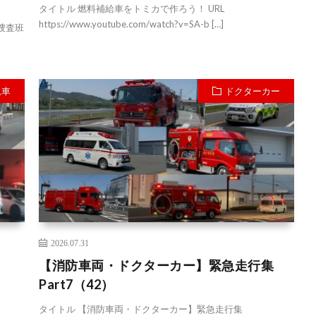
タイトル 燃料補給車をトミカで作ろう！ URL
https://www.youtube.com/watch?v=SA-b […]
捜査班
急車
ドクターカー
2026.07.31
【消防車両・ドクターカー】緊急走行集
Part7（42）
タイトル 【消防車両・ドクターカー】緊急走行集