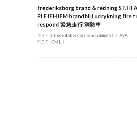
frederiksborg brand & redning ST.HI
PLEJEHJEM brandbil i udrykning fire t
respond 緊急走行 消防車
タイトル frederiksborg brand & redning ST.HI ABA
PLEJEHJEM […]