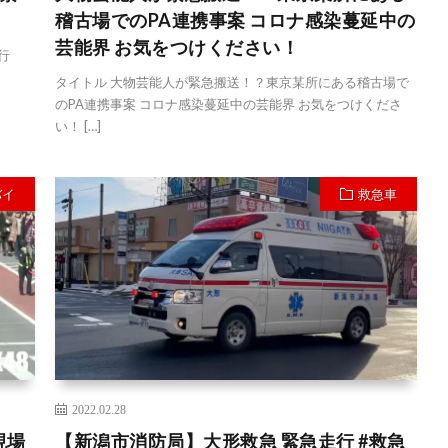
稽古場でのPA連携事案 コロナ感染蔓延中の
芸能界 お気をつけください！
行
タイトル 大物芸能人が緊急搬送！？東京某所にある稽古場で
のPA連携事案 コロナ感染蔓延中の芸能界 お気をつけくださ
い！ […]
バイ
救急車
2022.02.28
現場
【新潟市消防局】大形救急 緊急走行 #救急