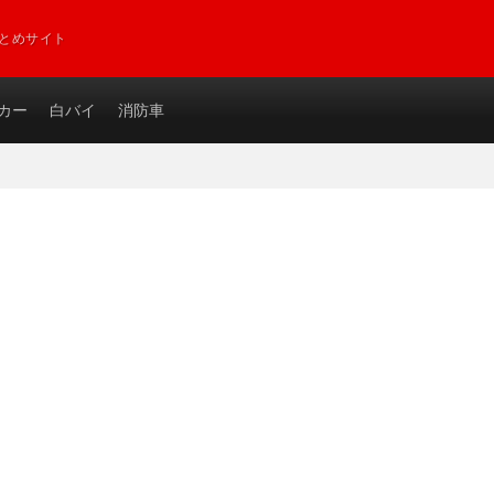
とめサイト
カー
白バイ
消防車