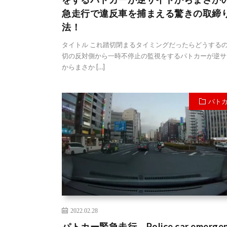
急走行で違反車を捕まえる驚きの取締
法！
タイトル これ踏切閉まるタイミングだったらどうする
切の反対側から一時不停止の監視をするパトカーが逆サ
からまさか […]
パト
2022.02.28
パトカー緊急走行 Police car emergen