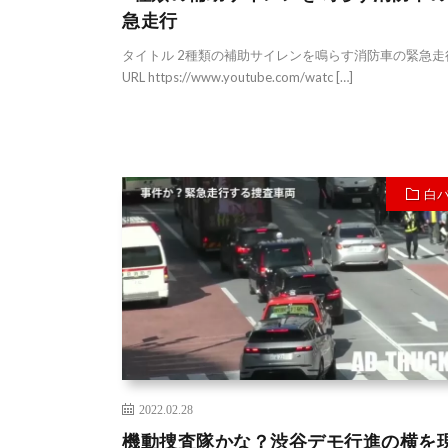
急走行
タイトル 2種類の補助サイレンを鳴らす消防車の緊急走
URL https://www.youtube.com/watc […]
白
2022.02.28
機動捜査隊かな？渋谷デモ行進の横を