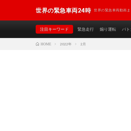
世界の緊急車両24時
世界の緊急車両動画ま
注目キーワード
緊急走行
煽り運転
パト
2022年
2月
HOME