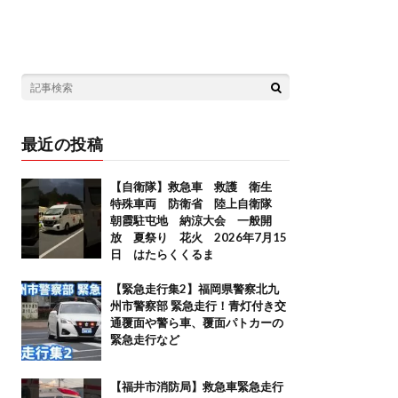
最近の投稿
【自衛隊】救急車 救護 衛生
特殊車両 防衛省 陸上自衛隊
朝霞駐屯地 納涼大会 一般開
放 夏祭り 花火 2026年7月15
日 はたらくくるま
【緊急走行集2】福岡県警察北九
州市警察部 緊急走行！青灯付き交
通覆面や警ら車、覆面パトカーの
緊急走行など
【福井市消防局】救急車緊急走行