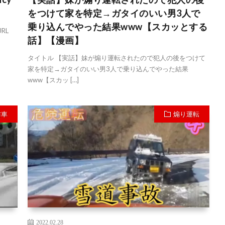
をつけて家を特定→ガタイのいい男3人で
乗り込んでやった結果www【スカッとする
URL
話】【漫画】
タイトル 【実話】妹が煽り運転されたので犯人の後をつけて
家を特定→ガタイのいい男3人で乗り込んでやった結果
www【スカッ […]
防車
煽り運転
2022.02.28