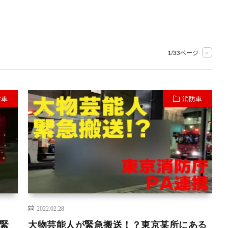
1/33ページ
>
防車
消防車
2022.02.28
緊
大物芸能人が緊急搬送！？東京某所にある