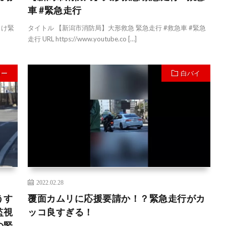
車 #緊急走行
向け緊
タイトル 【新潟市消防局】大形救急 緊急走行 #救急車 #緊急
走行 URL https://www.youtube.co […]
カー
白バイ
2022.02.28
うす
覆面カムリに応援要請か！？緊急走行がカ
監視
ッコ良すぎる！
の緊