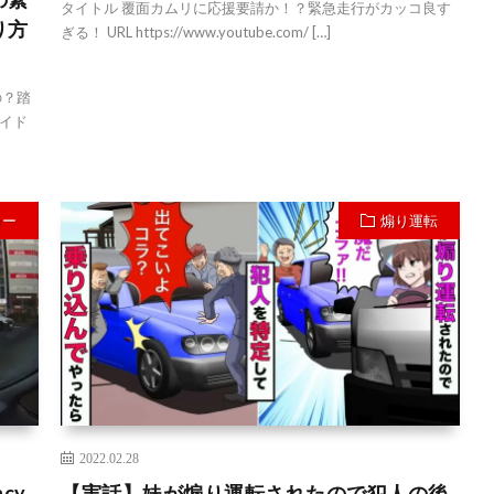
タイトル 覆面カムリに応援要請か！？緊急走行がカッコ良す
り方
ぎる！ URL https://www.youtube.com/ […]
の？踏
イド
カー
煽り運転
2022.02.28
cy
【実話】妹が煽り運転されたので犯人の後