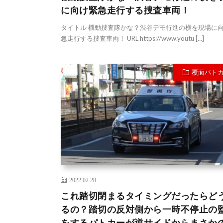
に向け緊急走行する捜査車両！
タイトル 機動捜査隊かな？渋谷デモ行進の横を現場に
急走行する捜査車両！ URL https://www.youtu […]
覆面パト
2022.02.28
これ踏切閉まるタイミングだったらど
るの？踏切の反対側から一時不停止の
をするパトカーが逆サイドからまさか