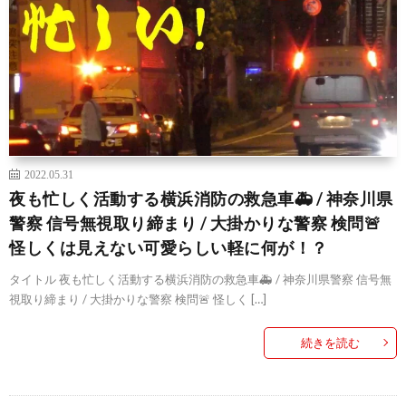
2022.05.31
夜も忙しく活動する横浜消防の救急車🚑 / 神奈川県
警察 信号無視取り締まり / 大掛かりな警察 検問🚨
怪しくは見えない可愛らしい軽に何が！？
タイトル 夜も忙しく活動する横浜消防の救急車🚑 / 神奈川県警察 信号無
視取り締まり / 大掛かりな警察 検問🚨 怪しく […]
続きを読む