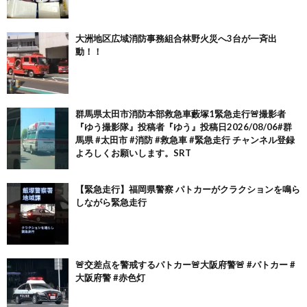
大洲地区広域消防事務組合林野火災へ3台が一斉出
動！！
群馬県太田市消防本部救急車藪塚1緊急走行🚨撮影者
『ゆう撮影隊』投稿者『ゆう』投稿日2026/08/06#群
馬県 #太田市 #消防 #救急車 #緊急走行 チャンネル登録
よろしくお願いします。SRT
【緊急走行】福岡県警察 パトカーがクラクションを鳴ら
しながら緊急走行
🚨交差点を警戒するパトカー🚨大阪府警🚨 #パトカー #
大阪府警 #赤色灯