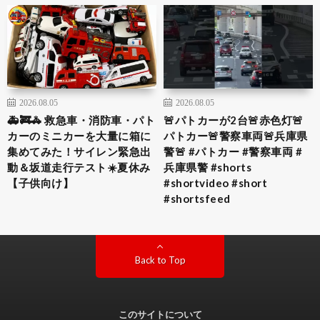
2026.08.05
2026.08.05
🚑🚒🚓 救急車・消防車・パト
🚨パトカーが2台🚨赤色灯🚨
カーのミニカーを大量に箱に
パトカー🚨警察車両🚨兵庫県
集めてみた！サイレン緊急出
警🚨 #パトカー #警察車両 #
動＆坂道走行テスト☀️夏休み
兵庫県警 #shorts
【子供向け】
#shortvideo #short
#shortsfeed
Back to Top
このサイトについて