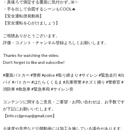
・真後ろで測定する覆面に気付かず…🚨✨
・手を出して合図するシーンもCOOL🔥
【安全運転啓発動画】
【安全運転を心がけましょう】
ご視聴ありがとうございます。
評価・コメント・チャンネル登録よろしくお願いします。
Thanks for watching the video.
Don’t forget to like and subscribe!
#覆面パトカー #警察 #police #取り締まり #サイレン #緊急走行 #白
バイ #パトカー #はたらくくるま #兵庫県警 #ネズミ捕り #警察官 #
消防車 #救急車 #緊急車両 #サイレン音
コンテンツに関するご意見・ご要望・お問い合わせは、お手数です
が下記にお願いいたします。
【info.ccijgroup@gmail.com】
※速度や音声など公開動画には加工を施している場合があります。