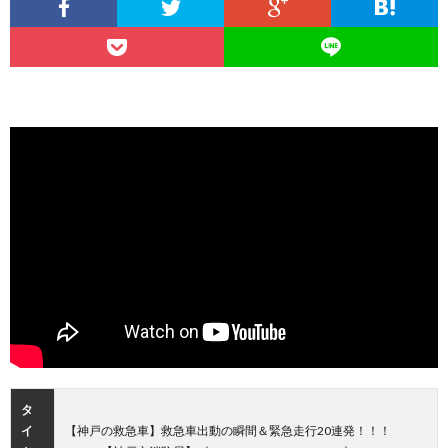
タ
イ
【神戸の救急車】救急車出動の瞬間＆緊急走行20連発！！！