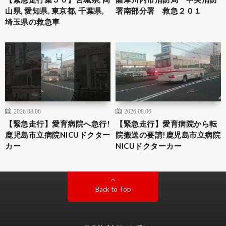
山県, 愛知県, 東京都, 千葉県,
署南部分署 救急２０１
埼玉県の救急車
2026.08.06
2026.08.06
【緊急走行】愛育病院へ急行!
【緊急走行】愛育病院から転
鹿児島市立病院NICUドクター
院搬送の要請!鹿児島市立病院
カー
NICUドクターカー
Back to Top