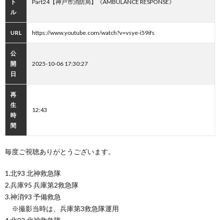
ト
Part24【神戸市消防局】《AMBULANCE RESPONSE》
ル
URL
https://www.youtube.com/watch?v=vsye-i59ifs
公
開
2025-10-06 17:30:27
日
再
生
12:43
時
間
毎度ご視聴ありがとうございます。
1.北93 北神救急隊
2.兵庫95 兵庫第2救急隊
3.神消93 予備救急
※撮影当時は、兵庫第3救急隊運用