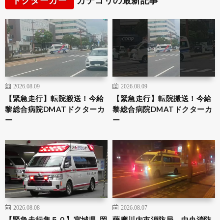
2026.08.09
2026.08.09
【緊急走行】転院搬送！今給
【緊急走行】転院搬送！今給
黎総合病院DMATドクターカ
黎総合病院DMATドクターカ
ー
ー
2026.08.08
2026.08.07
【緊急走行集５０】宮城県, 岡
薩摩川内市消防局 中央消防