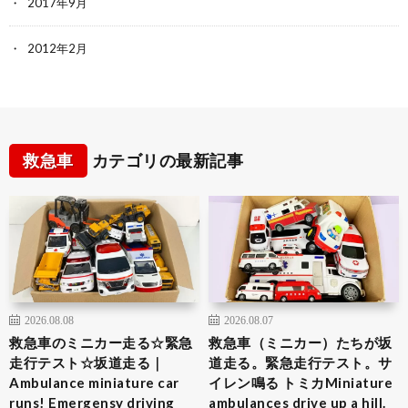
2017年9月
2012年2月
救急車
カテゴリの最新記事
2026.08.08
2026.08.07
救急車のミニカー走る☆緊急
救急車（ミニカー）たちが坂
走行テスト☆坂道走る｜
道走る。緊急走行テスト。サ
Ambulance miniature car
イレン鳴る トミカMiniature
runs! Emergensy driving
ambulances drive up a hill.