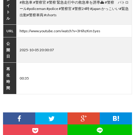
#救急車 #警察官 #警察 緊急走行中の救急車を誘導🚑 #警察 パトロ
イ
ール#policeman #police #警察官 #警察24時 #japan かっこいい#緊急
ト
出動#警察車両 #shorts
ル
URL
https://www.youtube.com/watch?v=3HihzKm1yes
公
開
2025-10-05 20:00:07
日
再
生
00:35
時
間