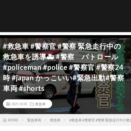
#救急車 #警察官 #警察 緊急走行中の
救急車を誘導🚑 #警察 パトロール
#policeman #police #警察官 #警察24
時 #japan かっこいい#緊急出動#警察
車両 #shorts
2025.10.05
救急車
緊急車両
救急車
#救急車 #警察官 #警察 緊急走行中の救急車を
HOME