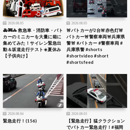
2026.08.05
2026.08.05
🚑🚒🚓 救急車・消防車・パト
🚨パトカーが2台🚨赤色灯🚨
カーのミニカーを大量に箱に
パトカー🚨警察車両🚨兵庫県
集めてみた！サイレン緊急出
警🚨 #パトカー #警察車両 #
動＆坂道走行テスト☀️夏休み
兵庫県警 #shorts
【子供向け】
#shortvideo #short
#shortsfeed
2026.08.04
2026.08.03
緊急走行！(156)
【緊急走行】猛クラクション
でパトカー緊急走行！#福岡