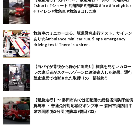
#shorts #ショート #消防署 #消防車 #fire #firefighter
#サイレン#救急車 #救急 #はしご車
救急車のミニカー走る。坂道緊急走行テスト。サイレン
あり☆Ambulance mini car run. Slope emergency
driving test! There is a siren.
【白バイが背後から静かに追走!!】標識を見ないカロー
ラの違反者がスクールゾーンに違法進入した結果、通行
禁止違反で検挙された取締りの一部始終!!
【緊急走行】〜 磐田市内では初配備の総務省消防庁無償
貸与車 ・ 普通免許対応消防ポンプ車 〜 磐田市消防団 中
泉方面隊 第3分団 消防車 (磐田703)