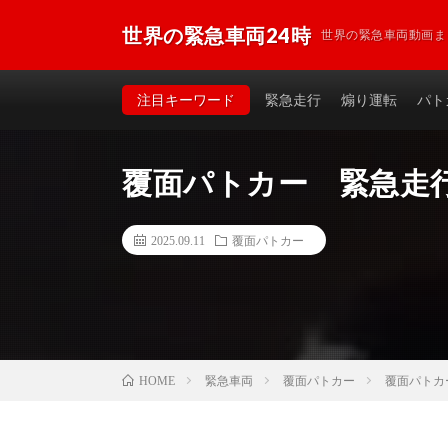
世界の緊急車両24時
世界の緊急車両動画ま
注目キーワード
緊急走行
煽り運転
パト
覆面パトカー 緊急走
2025.09.11
覆面パトカー
緊急車両
覆面パトカー
覆面パトカ
HOME