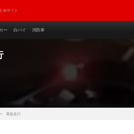
とめサイト
カー
白バイ
消防車
行
ー 緊急走行