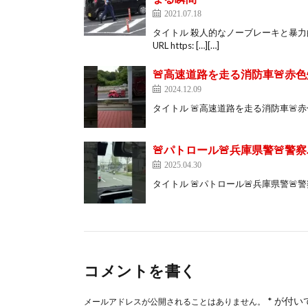
2021.07.18
タイトル 殺人的なノーブレーキと暴
URL https: […][…]
🚨高速道路を走る消防車🚨赤色灯
2024.12.09
タイトル 🚨高速道路を走る消防車🚨赤色灯🚨レス
🚨パトロール🚨兵庫県警🚨警察バ
2025.04.30
タイトル 🚨パトロール🚨兵庫県警🚨警察バイク🚨
コメントを書く
*
が付い
メールアドレスが公開されることはありません。