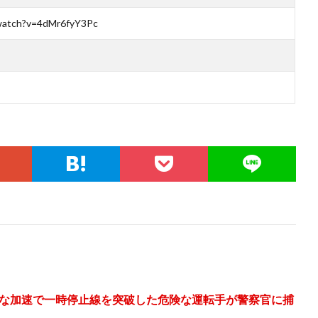
watch?v=4dMr6fyY3Pc
な加速で一時停止線を突破した危険な運転手が警察官に捕