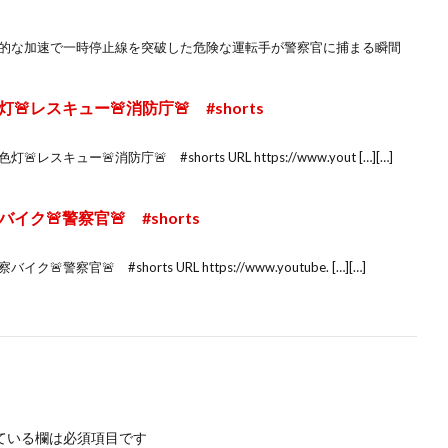
力的な加速で一時停止線を突破した危険な運転手が警察官に捕まる瞬間
🚨レスキュー🚨消防庁🚨 #shorts
キュー🚨消防庁🚨 #shorts URL https://www.yout […][…]
イク🚨警察官🚨 #shorts
警察官🚨 #shorts URL https://www.youtube. […][…]
ている欄は必須項目です