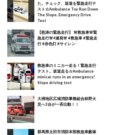
た。チェック、坂道を緊急走行テ
スト☆Ambulance Toy Run Down
The Slope. Emergency Drive
Test
【怒涛の緊急走行】 🚨救急車🚨緊
急走行🚨4連発🚨 #救急車 #緊急走
行 #赤色灯 #サイレン
救急車のミニカー走る！緊急走行
テスト。坂道走る☆Ambulance
minicar runs in an emergency!
Slope driving test
大洲地区広域消防事務組合林野火
災へ3台が一斉出動！！
群馬県太田市消防本部救急車藪塚