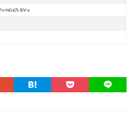
?v=hEnj7L-BV-o