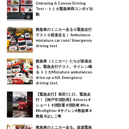
Unboxing & Convoy Driving
Test ~ トミカ緊急車両コンボイ出
動
救急車のミニカー走る☆緊急走行
テスト☆坂道走る｜ Ambulance
miniature car runs! Emergensy
driving test
救急車（ミニカー）たちが坂道走
る。緊急走行テスト。サイレン鳴
る トミカMiniature ambulances
drive up a hill. Emergency
driving test.
【緊急走行】長田11,15、緊急走
行！【神戸市消防局】#shorts #
ショート #消防署 #消防車 #fire
#firefighter #サイレン#救急車 #
救急 #はしご車
救急車のミニカー走る。坂道緊急