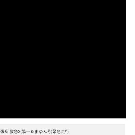
所 救急2(陽一＆まゆみ号)緊急走行