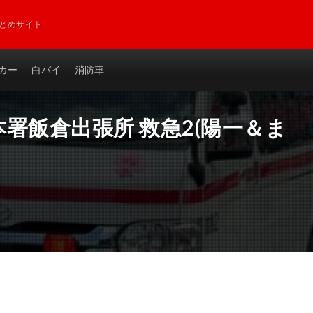
とめサイト
カー
白バイ
消防車
署飯倉出張所 救急2(陽一＆ま