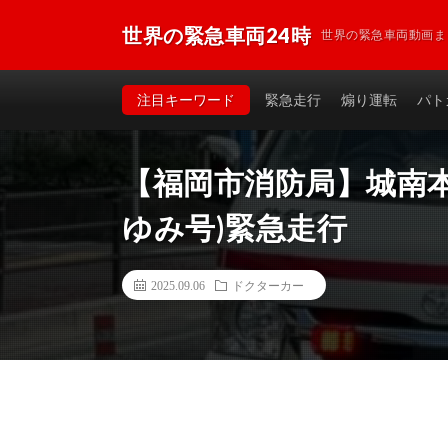
世界の緊急車両24時
世界の緊急車両動画ま
注目キーワード
緊急走行
煽り運転
パト
【福岡市消防局】城南本
ゆみ号)緊急走行
2025.09.06
ドクターカー