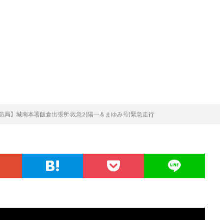
防局】城南本署飯倉出張所 救急2(陽一＆まゆみ号)緊急走行