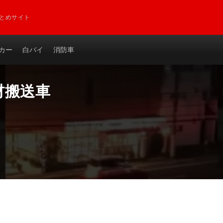
とめサイト
カー
白バイ
消防車
材搬送車