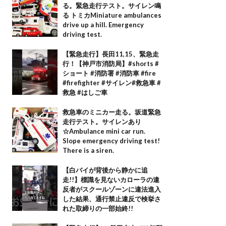
る。緊急走行テスト。サイレン鳴
る トミカMiniature ambulances
drive up a hill. Emergency
driving test.
【緊急走行】長田11,15、緊急走
行！【神戸市消防局】#shorts #
ショート #消防署 #消防車 #fire
#firefighter #サイレン#救急車 #
救急 #はしご車
救急車のミニカー走る。坂道緊急
走行テスト。サイレンあり
☆Ambulance mini car run.
Slope emergency driving test!
There is a siren.
【白バイが背後から静かに追
走!!】標識を見ないカローラの違
反者がスクールゾーンに違法進入
した結果、通行禁止違反で検挙さ
れた取締りの一部始終!!