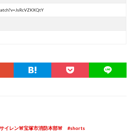
/watch?v=JsRcVZKXQtY
サイレン🚨宝塚市消防本部🚨 #shorts