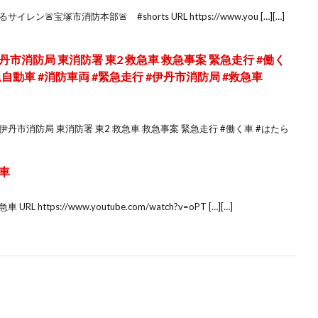
ン🚨宝塚市消防本部🚨 #shorts URL https://www.you […][…]
消防局 東消防署 東2 救急車 救急事案 緊急走行 #働く
急自動車 #消防車両 #緊急走行 #伊丹市消防局 #救急車
丹市消防局 東消防署 東2 救急車 救急事案 緊急走行 #働く車 #はたら
車
tps://www.youtube.com/watch?v=oPT […][…]