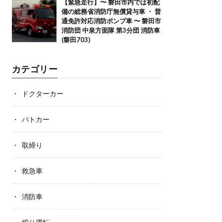
【緊急走行】〜 磐田市内では初配
備の総務省消防庁無償貸与車 ・ 普
通免許対応消防ポンプ車 〜 磐田市
消防団 中泉方面隊 第3分団 消防車
(磐田703)
カテゴリー
ドクターカー
パトカー
取締り
救急車
消防車