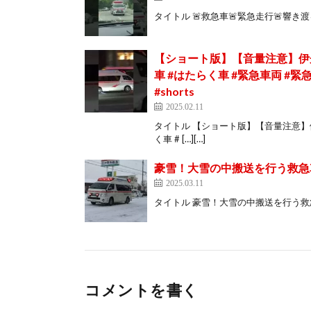
タイトル 🚨救急車🚨緊急走行🚨響き渡るサイレ
【ショート版】【音量注意】伊丹市
車 #はたらく車 #緊急車両 #緊
#shorts
2025.02.11
タイトル 【ショート版】【音量注意】伊
く車 # […][…]
豪雪！大雪の中搬送を行う救急
2025.03.11
タイトル 豪雪！大雪の中搬送を行う救急車 URL ht
コメントを書く