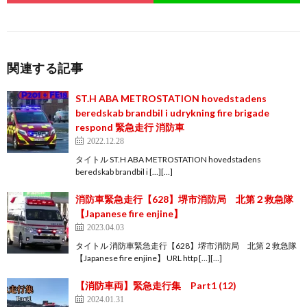
関連する記事
ST.H ABA METROSTATION hovedstadens
beredskab brandbil i udrykning fire brigade
respond 緊急走行 消防車
2022.12.28
タイトル ST.H ABA METROSTATION hovedstadens
beredskab brandbil i […][…]
消防車緊急走行【628】堺市消防局 北第２救急隊
【Japanese fire enjine】
2023.04.03
タイトル 消防車緊急走行【628】堺市消防局 北第２救急隊
【Japanese fire enjine】 URL http […][…]
【消防車両】緊急走行集 Part1 (12)
2024.01.31