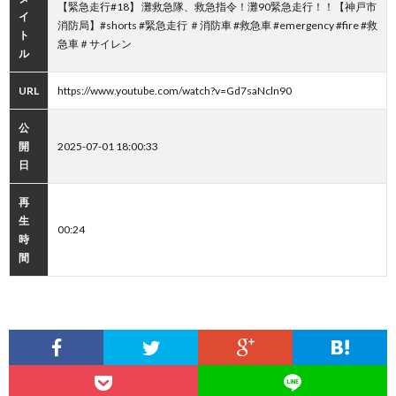
【緊急走行#18】 灘救急隊、救急指令！灘90緊急走行！！【神戸市
イ
消防局】#shorts #緊急走行 ＃消防車 #救急車 #emergency #fire #救
ト
急車＃サイレン
ル
URL
https://www.youtube.com/watch?v=Gd7saNcln90
公
開
2025-07-01 18:00:33
日
再
生
00:24
時
間