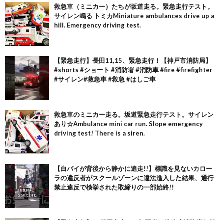
救急車（ミニカー）たちが坂道走る。緊急走行テスト。
サイレン鳴る トミカMiniature ambulances drive up a
hill. Emergency driving test.
【緊急走行】長田11,15、緊急走行！【神戸市消防局】
#shorts #ショート #消防署 #消防車 #fire #firefighter
#サイレン#救急車 #救急 #はしご車
救急車のミニカー走る。坂道緊急走行テスト。サイレン
あり☆Ambulance mini car run. Slope emergency
driving test! There is a siren.
【白バイが背後から静かに追走!!】標識を見ないカロー
ラの違反者がスクールゾーンに違法進入した結果、通行
禁止違反で検挙された取締りの一部始終!!