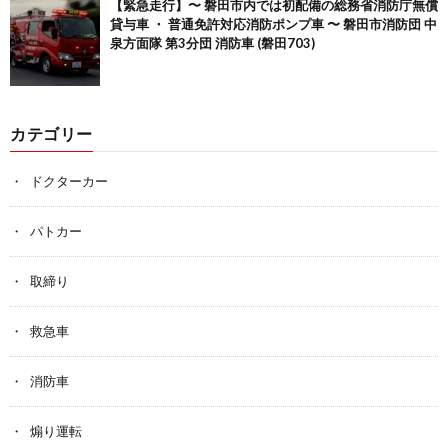
【緊急走行】〜 磐田市内では初配備の総務省消防庁無償
貸与車 ・ 普通免許対応消防ポンプ車 〜 磐田市消防団 中
泉方面隊 第3分団 消防車 (磐田703)
カテゴリー
ドクターカー
パトカー
取締り
救急車
消防車
煽り運転