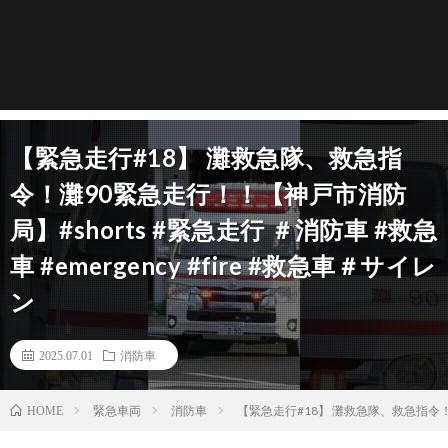
【緊急走行#18】 灘救急隊、救急指
令！灘90緊急走行！！【神戸市消防
局】#shorts #緊急走行 ＃消防車 #救急
車 #emergency #fire #救急車＃サイレ
ン
2025.07.01
消防車
緊急車両
消防車
【緊急走行#18】 灘救急隊、救急指令！灘9
HOME