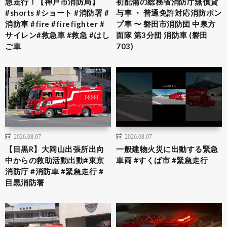
急走行！【神戸市消防局】
初配備の総務省消防庁無償貸
#shorts #ショート #消防署 #
与車 ・ 普通免許対応消防ポン
消防車 #fire #firefighter #
プ車 〜 磐田市消防団 中泉方
サイレン#救急車 #救急 #はし
面隊 第3分団 消防車 (磐田
ご車
703)
2026.08.07
2026.08.07
【目黒R】大岡山出張所出向
一般建物火災に出動する緊急
中からの救助活動出動#東京
車両 #すくば市 #緊急走行
消防庁 #消防車 #緊急走行 #
目黒消防署