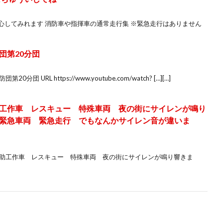
り安心してみれます 消防車や指揮車の通常走行集 ※緊急走行はありません
団第20分団
URL https://www.youtube.com/watch? […][…]
工作車 レスキュー 特殊車両 夜の街にサイレンが鳴り
緊急車両 緊急走行 でもなんかサイレン音が違いま
救助工作車 レスキュー 特殊車両 夜の街にサイレンが鳴り響きま