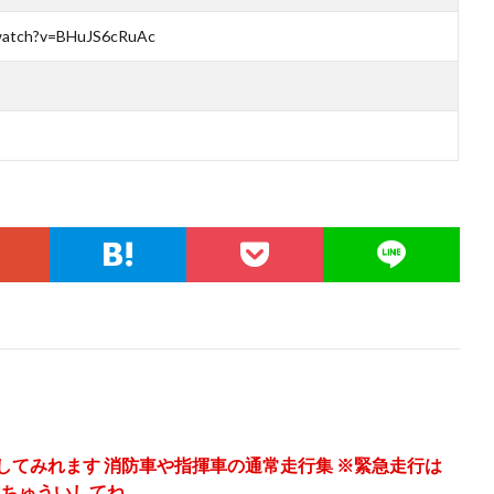
watch?v=BHuJS6cRuAc
心してみれます 消防車や指揮車の通常走行集 ※緊急走行は
はちゅういしてね