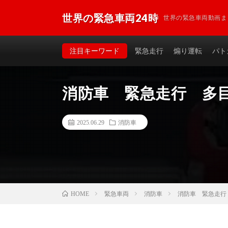
世界の緊急車両24時
世界の緊急車両動画ま
注目キーワード
緊急走行
煽り運転
パト
消防車 緊急走行 多
2025.06.29
消防車
緊急車両
消防車
消防車 緊急走行
HOME