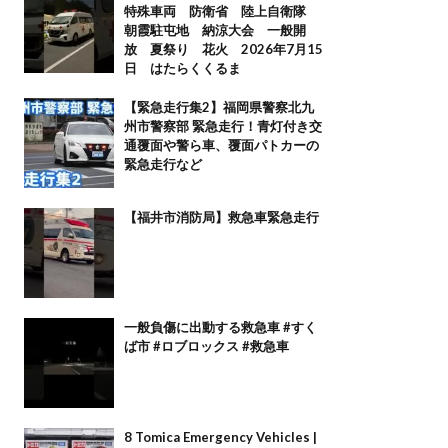
特殊車両 防衛省 陸上自衛隊
朝霞駐屯地 納涼大会 一般開
放 夏祭り 花火 2026年7月15
日 はたらくくるま
【緊急走行集2】福岡県警察北九
州市警察部 緊急走行！青灯付き交
通覆面や警ら車、覆面パトカーの
緊急走行など
【福井市消防局】救急車緊急走行
一般負傷に出動する救急車 #すく
ば市 #ロブロックス #救急車
8 Tomica Emergency Vehicles |