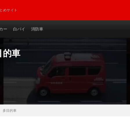
とめサイト
カー
白バイ
消防車
目的車
 多目的車