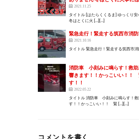
2021.11.25
タイトル [はたらくくるま] ゆっく
冬はとくに火 […][…]
緊急走行！緊走する筑西市消防
2021.10.16
タイトル 緊急走行！緊走する筑西市消防団第20分団 
消防車 小刻みに鳴らす！救助
響きます！！かっこいい！！ 
す！！
2022.05.22
タイトル 消防車 小刻みに鳴らす！
す！！かっこいい！！ 緊 […][…]
コメントを書く