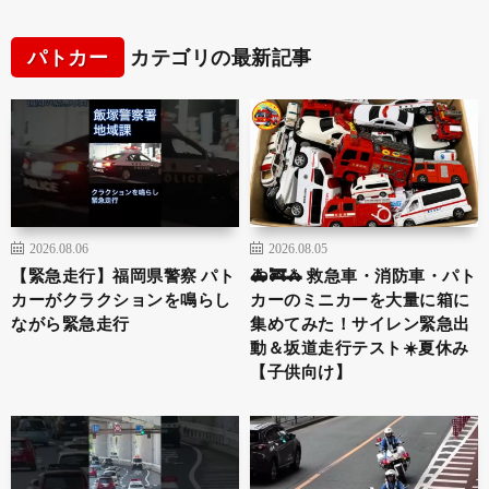
パトカー
カテゴリの最新記事
2026.08.06
2026.08.05
【緊急走行】福岡県警察 パト
🚑🚒🚓 救急車・消防車・パト
カーがクラクションを鳴らし
カーのミニカーを大量に箱に
ながら緊急走行
集めてみた！サイレン緊急出
動＆坂道走行テスト☀️夏休み
【子供向け】