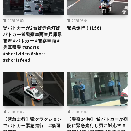
2026.08.05
2026.08.04
🚨パトカーが2台🚨赤色灯🚨
緊急走行！(156)
パトカー🚨警察車両🚨兵庫県
警🚨 #パトカー #警察車両 #
兵庫県警 #shorts
#shortvideo #short
#shortsfeed
2026.08.03
2026.08.02
【緊急走行】猛クラクション
【警察24時】 🚨パトカーが病
でパトカー緊急走行！#福岡
院に緊急走行し男に対応🚨 #