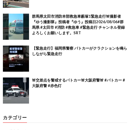
群馬県太田市消防本部救急車藪塚1緊急走行🚨撮影者
『ゆう撮影隊』投稿者『ゆう』投稿日2026/08/06#群
馬県 #太田市 #消防 #救急車 #緊急走行 チャンネル登録
よろしくお願いします。SRT
【緊急走行】福岡県警察 パトカーがクラクションを鳴ら
しながら緊急走行
🚨交差点を警戒するパトカー🚨大阪府警🚨 #パトカー #
大阪府警 #赤色灯
カテゴリー