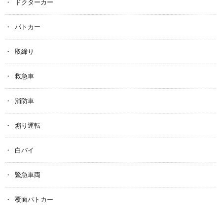
ドクターカー
パトカー
取締り
救急車
消防車
煽り運転
白バイ
緊急車両
覆面パトカー