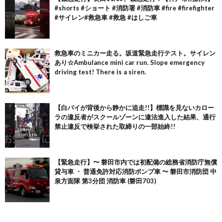
#shorts #ショート #消防署 #消防車 #fire #firefighter
#サイレン#救急車 #救急 #はしご車
救急車のミニカー走る。坂道緊急走行テスト。サイレン
あり☆Ambulance mini car run. Slope emergency
driving test! There is a siren.
【白バイが背後から静かに追走!!】標識を見ないカロー
ラの違反者がスクールゾーンに違法進入した結果、通行
禁止違反で検挙された取締りの一部始終!!
【緊急走行】〜 磐田市内では初配備の総務省消防庁無償
貸与車 ・ 普通免許対応消防ポンプ車 〜 磐田市消防団 中
泉方面隊 第3分団 消防車 (磐田703)