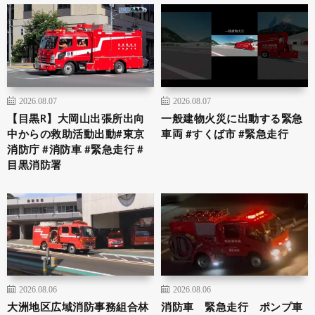
2026.08.07
2026.08.07
【目黒R】大岡山出張所出向
一般建物火災に出動する緊急
中からの救助活動出動#東京
車両 #すくば市 #緊急走行
消防庁 #消防車 #緊急走行 #
目黒消防署
2026.08.06
2026.08.06
大洲地区広域消防事務組合林
消防車 緊急走行 ポンプ車