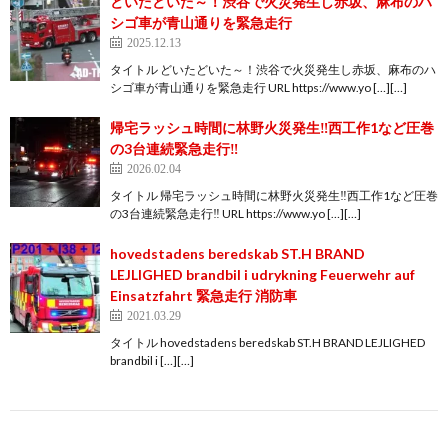
どいたどいた～！渋谷で火災発生し赤坂、麻布のハ
シゴ車が青山通りを緊急走行
2025.12.13
タイトル どいたどいた～！渋谷で火災発生し赤坂、麻布のハ
シゴ車が青山通りを緊急走行 URL https://www.yo […][…]
帰宅ラッシュ時間に林野火災発生‼️西工作1など圧巻
の3台連続緊急走行‼️
2026.02.04
タイトル 帰宅ラッシュ時間に林野火災発生‼️西工作1など圧巻
の3台連続緊急走行‼️ URL https://www.yo […][…]
hovedstadens beredskab ST.H BRAND
LEJLIGHED brandbil i udrykning Feuerwehr auf
Einsatzfahrt 緊急走行 消防車
2021.03.29
タイトル hovedstadens beredskab ST.H BRAND LEJLIGHED
brandbil i […][…]