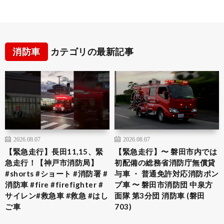
消防車
カテゴリの最新記事
2026.08.07
2026.08.07
【緊急走行】長田11,15、緊
【緊急走行】〜 磐田市内では
急走行！【神戸市消防局】
初配備の総務省消防庁無償貸
#shorts #ショート #消防署 #
与車 ・ 普通免許対応消防ポン
消防車 #fire #firefighter #
プ車 〜 磐田市消防団 中泉方
サイレン#救急車 #救急 #はし
面隊 第3分団 消防車 (磐田
ご車
703)