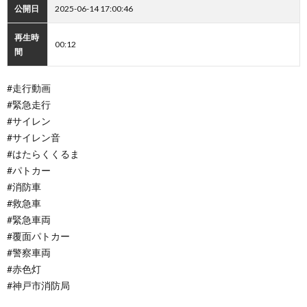
公開日
2025-06-14 17:00:46
再生時
00:12
間
#走行動画
#緊急走行
#サイレン
#サイレン音
#はたらくくるま
#パトカー
#消防車
#救急車
#緊急車両
#覆面パトカー
#警察車両
#赤色灯
#神戸市消防局