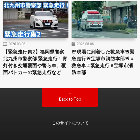
2026.08.06
2026.08.06
【緊急走行集2】福岡県警察
🚨現場に到着した救急車🚨緊
北九州市警察部 緊急走行！青
急走行🚨宝塚市消防本部🚨 #
灯付き交通覆面や警ら車、覆
救急車 #緊急走行 #宝塚市消
面パトカーの緊急走行など
防本部
Back to Top
このサイトについて