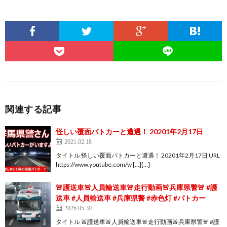
関連する記事
怪しい覆面パトカーと遭遇！ 20201年2月17日
2021.02.18
タイトル 怪しい覆面パトカーと遭遇！ 20201年2月17日 URL
https://www.youtube.com/w […][…]
🚨護送車🚨人員輸送車🚨走行動画🚨兵庫県警🚨 #護
送車 #人員輸送車 #兵庫県警 #赤色灯 #パトカー
2026.05.30
タイトル 🚨護送車🚨人員輸送車🚨走行動画🚨兵庫県警🚨 #護