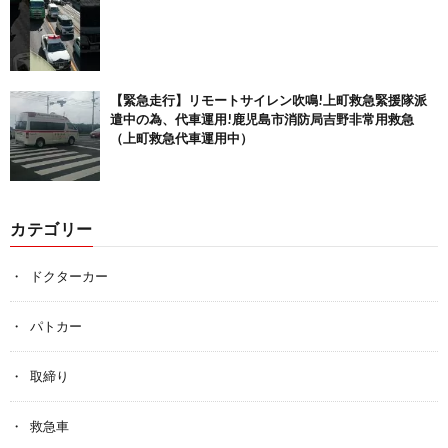
【緊急走行】リモートサイレン吹鳴!上町救急緊援隊派
遣中の為、代車運用!鹿児島市消防局吉野非常用救急
（上町救急代車運用中）
カテゴリー
ドクターカー
パトカー
取締り
救急車