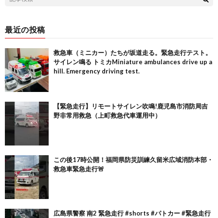
最近の投稿
救急車（ミニカー）たちが坂道走る。緊急走行テスト。
サイレン鳴る トミカMiniature ambulances drive up a
hill. Emergency driving test.
【緊急走行】リモートサイレン吹鳴!鹿児島市消防局吉
野非常用救急（上町救急代車運用中）
この後17時公開！福岡県防災訓練久留米広域消防本部・
救急車緊急走行🚨
広島県警察 南2 緊急走行 #shorts #パトカー #緊急走行