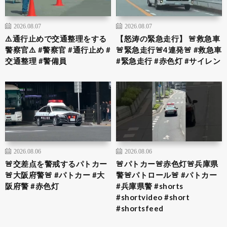
2026.08.07
2026.08.07
⚠️通行止めで交通整理をする
【怒涛の緊急走行】 🚨救急車
警察官⚠️ #警察官 #通行止め #
🚨緊急走行🚨4連発🚨 #救急車
交通整理 #警備員
#緊急走行 #赤色灯 #サイレン
2026.08.06
2026.08.06
🚨交差点を警戒するパトカー
🚨パトカー🚨赤色灯🚨兵庫県
🚨大阪府警🚨 #パトカー #大
警🚨パトロール🚨 #パトカー
阪府警 #赤色灯
#兵庫県警 #shorts
#shortvideo #short
#shortsfeed