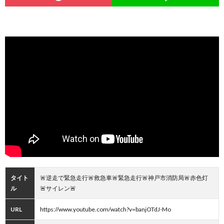
タイト
🚨逆走で緊急走行🚨救急車🚨緊急走行🚨神戸市消防局🚨赤色灯
ル
🚨サイレン🚨
URL
https://www.youtube.com/watch?v=banjOTdJ-Mo