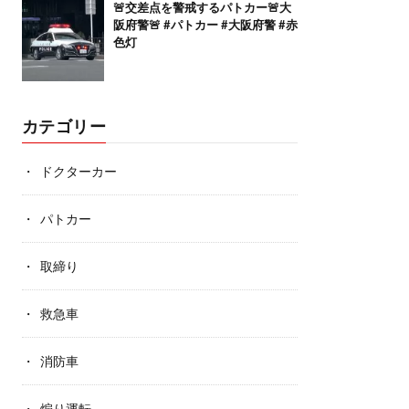
🚨交差点を警戒するパトカー🚨大
阪府警🚨 #パトカー #大阪府警 #赤
色灯
カテゴリー
ドクターカー
パトカー
取締り
救急車
消防車
煽り運転