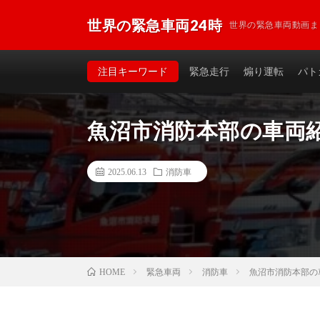
世界の緊急車両24時
世界の緊急車両動画ま
注目キーワード
緊急走行
煽り運転
パト
魚沼市消防本部の車両
2025.06.13
消防車
緊急車両
消防車
魚沼市消防本部の
HOME