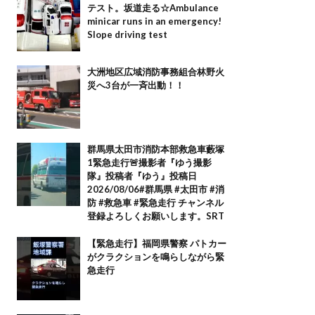
テスト。坂道走る☆Ambulance
minicar runs in an emergency!
Slope driving test
大洲地区広域消防事務組合林野火
災へ3台が一斉出動！！
群馬県太田市消防本部救急車藪塚
1緊急走行🚨撮影者『ゆう撮影
隊』投稿者『ゆう』投稿日
2026/08/06#群馬県 #太田市 #消
防 #救急車 #緊急走行 チャンネル
登録よろしくお願いします。SRT
【緊急走行】福岡県警察 パトカー
がクラクションを鳴らしながら緊
急走行