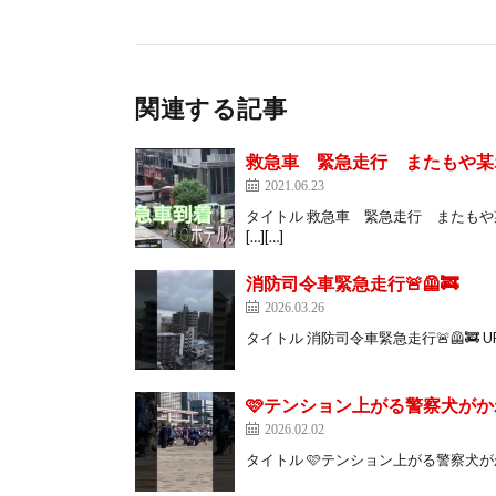
関連する記事
救急車 緊急走行 またもや某ホ
2021.06.23
タイトル 救急車 緊急走行 またもや某ホテ
[…][…]
消防司令車緊急走行🚨🦺🚒
2026.03.26
タイトル 消防司令車緊急走行🚨🦺🚒 URL http
🩷テンション上がる警察犬がかわいい
2026.02.02
タイトル 🩷テンション上がる警察犬がかわいい🩷 #