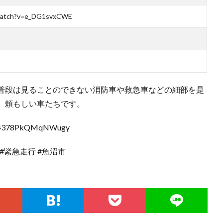
/watch?v=e_DG1svxCWE
普段は見ることのできない消防車や救急車などの細部を是
、頼もしい車たちです。
2p4378PkQMqNWugy
 #緊急走行 #魚沼市