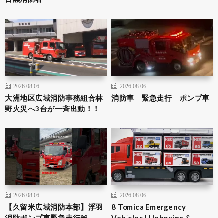
2026.08.06
2026.08.06
大洲地区広域消防事務組合林
消防車 緊急走行 ポンプ車
野火災へ3台が一斉出動！！
2026.08.06
2026.08.06
【久留米広域消防本部】浮羽
8 Tomica Emergency
消防ポンプ車緊急走行🚨
Vehicles | Unboxing &