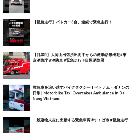
【緊急走行】パトカー3台、連続で緊急走行！
【目黒R】大岡山出張所出向中からの救助活動出動#東
京消防庁 #消防車 #緊急走行 #目黒消防署
救急車を追い越すバイクタクシー！ベトナム・ダナンの
日常 | Motorbike Taxi Overtakes Ambulance in Da
Nang Vietnam!
一般建物火災に出動する緊急車両 #すくば市 #緊急走行