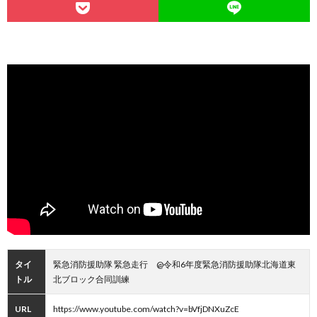
タイ
緊急消防援助隊 緊急走行 @令和6年度緊急消防援助隊北海道東
トル
北ブロック合同訓練
URL
https://www.youtube.com/watch?v=bVfjDNXuZcE