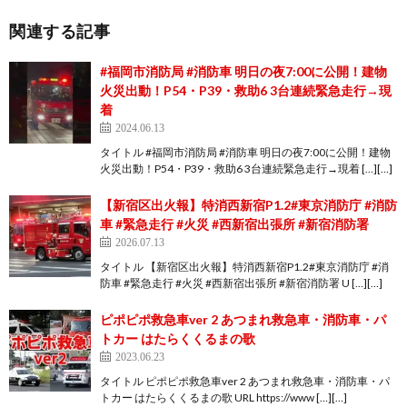
関連する記事
#福岡市消防局 #消防車 明日の夜7:00に公開！建物
火災出動！P54・P39・救助6 3台連続緊急走行→現
着
2024.06.13
タイトル #福岡市消防局 #消防車 明日の夜7:00に公開！建物
火災出動！P54・P39・救助6 3台連続緊急走行→現着 […][…]
【新宿区出火報】特消西新宿P1.2#東京消防庁 #消防
車 #緊急走行 #火災 #西新宿出張所 #新宿消防署
2026.07.13
タイトル 【新宿区出火報】特消西新宿P1.2#東京消防庁 #消
防車 #緊急走行 #火災 #西新宿出張所 #新宿消防署 U […][…]
ピポピポ救急車ver 2 あつまれ救急車・消防車・パ
トカー はたらくくるまの歌
2023.06.23
タイトル ピポピポ救急車ver 2 あつまれ救急車・消防車・パ
トカー はたらくくるまの歌 URL https://www […][…]