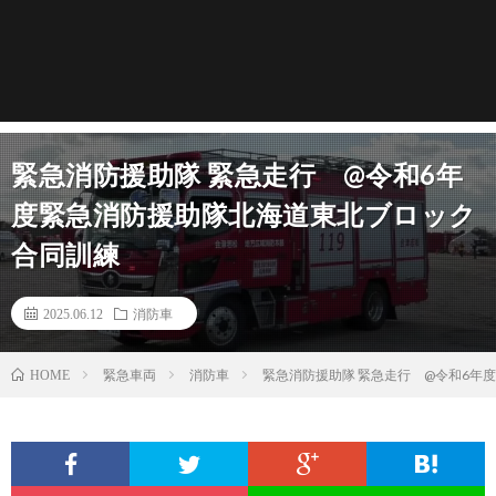
緊急消防援助隊 緊急走行 @令和6年
度緊急消防援助隊北海道東北ブロック
合同訓練
2025.06.12
消防車
緊急車両
消防車
緊急消防援助隊 緊急走行 @令和6年
HOME