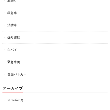
取締り
救急車
消防車
煽り運転
白バイ
緊急車両
覆面パトカー
アーカイブ
2026年8月