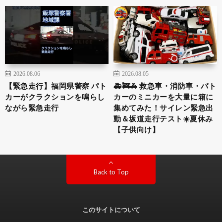
2026.08.06
2026.08.05
【緊急走行】福岡県警察 パト
🚑🚒🚓 救急車・消防車・パト
カーがクラクションを鳴らし
カーのミニカーを大量に箱に
ながら緊急走行
集めてみた！サイレン緊急出
動＆坂道走行テスト☀️夏休み
【子供向け】
Back to Top
このサイトについて