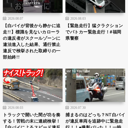
2026.08.07
2026.08.03
【白バイが背後から静かに追
【緊急走行】猛クラクション
走!!】標識を見ないカローラ
でパトカー緊急走行！#福岡
の違反者がスクールゾーンに
県警察
違法進入した結果、通行禁止
違反で検挙された取締りの一
部始終!!
2026.08.03
2026.07.30
トラックで開いた間が功を奏
捕まるのはどっち？NT白バイ
する！苦戦の末に連続検挙！
が違反車両を追跡中に緊急走
【白バイによるスピード違反
行！！•撮影バレた！！一時