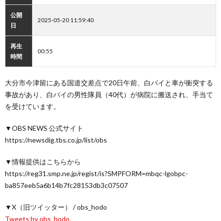
公開
2025-05-20 11:59:40
日
再生
00:55
時間
大分市今津留にある国道交差点で20日午前、白バイと車が衝突する
事故があり、白バイの男性隊員（40代）が病院に搬送され、手当て
を受けています。
▼OBS NEWS 公式サイト
https://newsdig.tbs.co.jp/list/obs
▼情報提供はこちらから
https://reg31.smp.ne.jp/regist/is?SMPFORM=mbqc-lgobpc-
ba857eeb5a6b14b7fc28153db3c07507
▼X（旧ツイッター） / obs_hodo
Tweets by obs_hodo