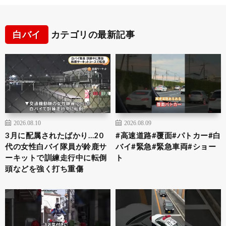
白バイ
カテゴリの最新記事
2026.08.10
2026.08.09
3月に配属されたばかり…20
#高速道路#覆面#パトカー#白
代の女性白バイ隊員が鈴鹿サ
バイ#緊急#緊急車両#ショー
ーキットで訓練走行中に転倒
ト
頭などを強く打ち重傷