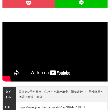
タイ
国道197号交差点で白バイと車が衝突 緊急走行中、男性隊員が
トル
病院に搬送 大分
URL
https://www.youtube.com/watch?v=0P0zNxfH9nU