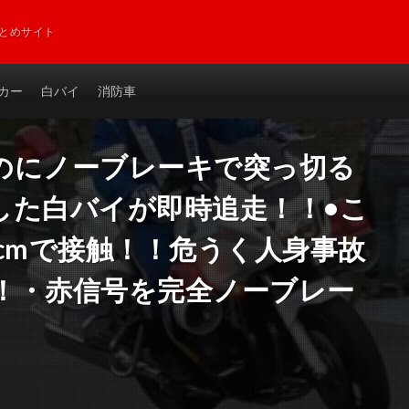
とめサイト
カー
白バイ
消防車
のにノーブレーキで突っ切る
した白バイが即時追走！！•こ
cmで接触！！危うく人身事故
！・赤信号を完全ノーブレー