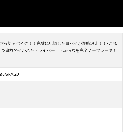
突っ切るバイク！！完璧に現認した白バイが即時追走！！•これ
く人身事故のイかれたドライバー！・赤信号を完全ノーブレーキ！
RmBqGRAqU