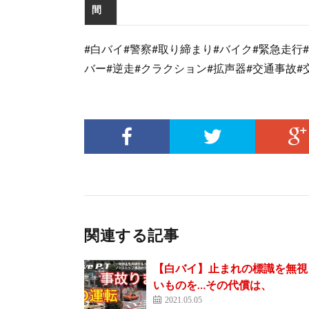
間
#白バイ#警察#取り締まり#バイク#緊急走行
バー#逆走#クラクション#拡声器#交通事故#
関連する記事
【白バイ】止まれの標識を無視
いものを…その代償は、
2021.05.05