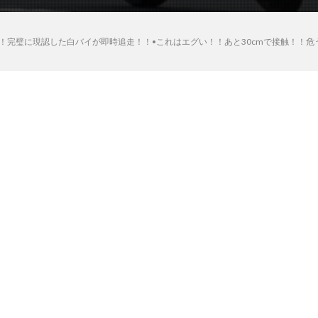
！完璧に現認した白バイが即時追走！！•これはエグい！！あと30cmで接触！！