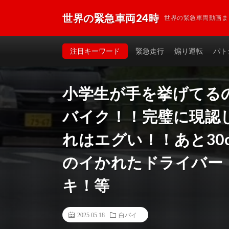
世界の緊急車両24時
世界の緊急車両動画ま
注目キーワード
緊急走行
煽り運転
パト
小学生が手を挙げてる
バイク！！完璧に現認
れはエグい！！あと30
のイかれたドライバー
キ！等
2025.05.18
白バイ