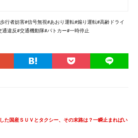
#歩行者妨害#信号無視#あおり運転#煽り運転#高齢ドライ
交通違反#交通機動隊#パトカー#一時停止
した国産ＳＵＶとタクシー、その末路は？一瞬止まればい