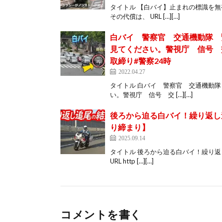
タイトル 【白バイ】止まれの標識を
その代償は、 URL […][…]
白バイ 警察官 交通機動隊 
見てください。警視庁 信号 
取締り#警察24時
2022.04.27
タイトル 白バイ 警察官 交通機動
い。警視庁 信号 交 […][…]
後ろから迫る白バイ！繰り返し
り締まり】
2025.09.14
タイトル 後ろから迫る白バイ！繰り返
URL http […][…]
コメントを書く