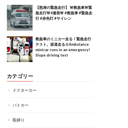
【怒涛の緊急走行】 🚨救急車🚨緊
急走行🚨4連発🚨 #救急車 #緊急走
行 #赤色灯 #サイレン
救急車のミニカー走る！緊急走行
テスト。坂道走る☆Ambulance
minicar runs in an emergency!
Slope driving test
カテゴリー
ドクターカー
パトカー
取締り