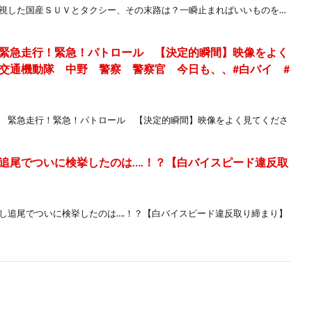
無視した国産ＳＵＶとタクシー、その末路は？一瞬止まればいいものを…
緊急走行！緊急！パトロール 【決定的瞬間】映像をよく
交通機動隊 中野 警察 警察官 今日も、、#白バイ #
隊 緊急走行！緊急！パトロール 【決定的瞬間】映像をよく見てくださ
追尾でついに検挙したのは….！？【白バイスピード違反取
し追尾でついに検挙したのは….！？【白バイスピード違反取り締まり】