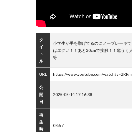
タ
小学生が手を挙げてるのにノーブレーキで
イ
はエグい！！あと30cmで接触！！危う
ト
等
ル
URL
https://www.youtube.com/watch?v=2R
公
開
2025-05-14 17:16:38
日
再
生
08:57
時