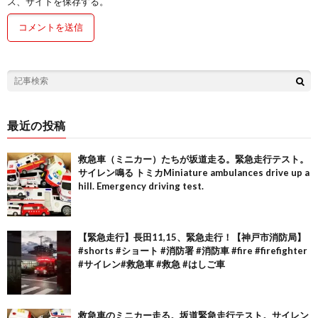
ス、サイトを保存する。
最近の投稿
救急車（ミニカー）たちが坂道走る。緊急走行テスト。
サイレン鳴る トミカMiniature ambulances drive up a
hill. Emergency driving test.
【緊急走行】長田11,15、緊急走行！【神戸市消防局】
#shorts #ショート #消防署 #消防車 #fire #firefighter
#サイレン#救急車 #救急 #はしご車
救急車のミニカー走る。坂道緊急走行テスト。サイレン