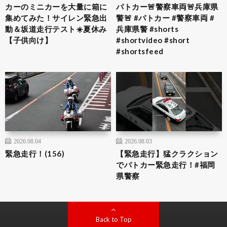
カーのミニカーを大量に箱に
パトカー🚨警察車両🚨兵庫県
集めてみた！サイレン緊急出
警🚨 #パトカー #警察車両 #
動＆坂道走行テスト☀️夏休み
兵庫県警 #shorts
【子供向け】
#shortvideo #short
#shortsfeed
2026.08.04
2026.08.03
緊急走行！(156)
【緊急走行】猛クラクション
でパトカー緊急走行！#福岡
県警察
Back to Top