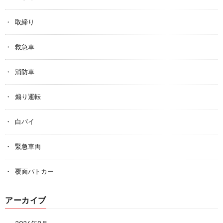
取締り
救急車
消防車
煽り運転
白バイ
緊急車両
覆面パトカー
アーカイブ