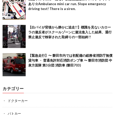
あり☆Ambulance mini car run. Slope emergency
driving test! There is a siren.
【白バイが背後から静かに追走!!】標識を見ないカロー
ラの違反者がスクールゾーンに違法進入した結果、通行
禁止違反で検挙された取締りの一部始終!!
【緊急走行】〜 磐田市内では初配備の総務省消防庁無償
貸与車 ・ 普通免許対応消防ポンプ車 〜 磐田市消防団 中
泉方面隊 第3分団 消防車 (磐田703)
カテゴリー
ドクターカー
パトカー