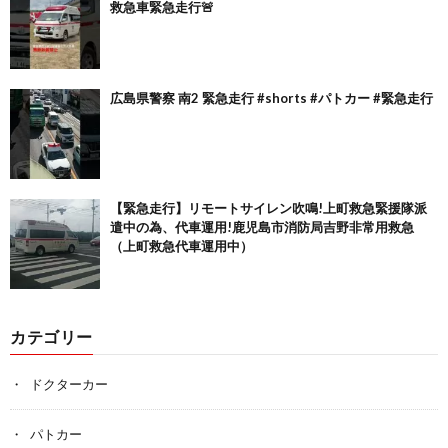
救急車緊急走行🚨
広島県警察 南2 緊急走行 #shorts #パトカー #緊急走行
【緊急走行】リモートサイレン吹鳴!上町救急緊援隊派
遣中の為、代車運用!鹿児島市消防局吉野非常用救急
（上町救急代車運用中）
カテゴリー
ドクターカー
パトカー