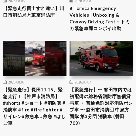
2026.08.08
2026.08.08
【緊急走行同士すれ違い】川
8 Tomica Emergency
口市消防局と東京消防庁
Vehicles | Unboxing &
Convoy Driving Test ~ トミ
カ緊急車両コンボイ出動
2026.08.07
2026.08.07
【緊急走行】長田11,15、緊
【緊急走行】〜 磐田市内では
急走行！【神戸市消防局】
初配備の総務省消防庁無償貸
#shorts #ショート #消防署 #
与車 ・ 普通免許対応消防ポン
消防車 #fire #firefighter #
プ車 〜 磐田市消防団 中泉方
サイレン#救急車 #救急 #はし
面隊 第3分団 消防車 (磐田
ご車
703)