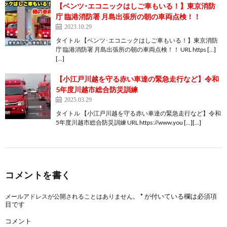
【ベンツ･エコニックはしご車もいる！】東京消防
庁 臨港消防署 月島出張所の朝の車両点検！！
2023.10.29
タイトル 【ベンツ･エコニックはしご車もいる！】東京消防
庁 臨港消防署 月島出張所の朝の車両点検！！ URL https […]
[…]
【小江戸川越を守る赤い車達の緊急走行など】令和
5年度川越市総合防災訓練
2025.03.29
タイトル 【小江戸川越を守る赤い車達の緊急走行など】令和
5年度川越市総合防災訓練 URL https://www.you […][…]
コメントを書く
*
が付いている欄は必須項
メールアドレスが公開されることはありません。
目です
コメント