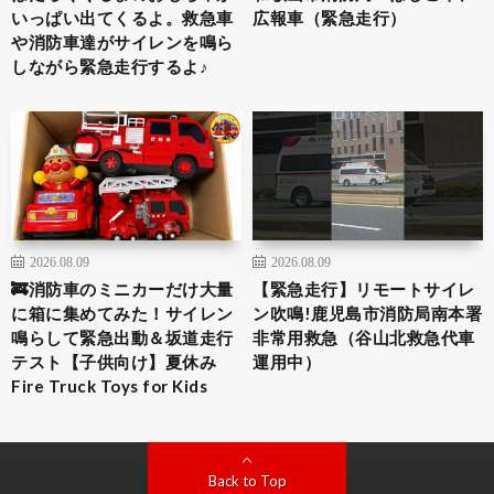
いっぱい出てくるよ。救急車
広報車（緊急走行）
や消防車達がサイレンを鳴ら
しながら緊急走行するよ♪
2026.08.09
2026.08.09
🚒消防車のミニカーだけ大量
【緊急走行】リモートサイレ
に箱に集めてみた！サイレン
ン吹鳴!鹿児島市消防局南本署
鳴らして緊急出動＆坂道走行
非常用救急（谷山北救急代車
テスト【子供向け】夏休み
運用中）
Fire Truck Toys for Kids
Back to Top