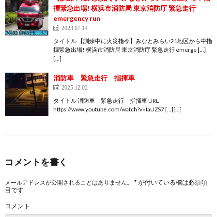
揮緊急出場! 横浜市消防局 東京消防庁 緊急走行
emergency run
2023.07.14
タイトル 【訓練中に火災指令】みなとみらい21地区から中指
揮緊急出場! 横浜市消防局 東京消防庁 緊急走行 emerge […]
[…]
消防車 緊急走行 指揮車
2025.12.02
タイトル 消防車 緊急走行 指揮車 URL
https://www.youtube.com/watch?v=IaUZS7 […][…]
コメントを書く
*
が付いている欄は必須項
メールアドレスが公開されることはありません。
目です
コメント