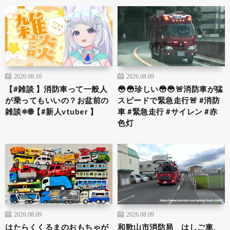
2026.08.10
2026.08.09
【#雑談 】消防車って一般人
😳😳珍しい😳😳🚨消防車が猛
が乗ってもいいの？お盆前の
スピードで緊急走行🚨 #消防
雑談⚛️🌐【#新人vtuber 】
車 #緊急走行 #サイレン #赤
色灯
2026.08.09
2026.08.09
はたらくくるまのおもちゃが
和歌山市消防局 はしご車、