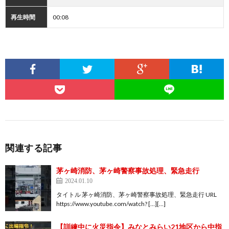
再生時間
00:08
関連する記事
茅ヶ崎消防、茅ヶ崎警察事故処理、緊急走行
2024.01.10
タイトル 茅ヶ崎消防、茅ヶ崎警察事故処理、緊急走行 URL
https://www.youtube.com/watch? […][…]
【訓練中に火災指令】みなとみらい21地区から中指