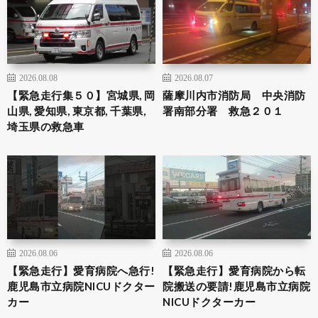
2026.08.08
2026.08.07
【緊急走行集５０】宮城県, 岡
薩摩川内市消防局 中央消防
山県, 愛知県, 東京都, 千葉県,
署南部分署 救急２０１
埼玉県の救急車
2026.08.06
2026.08.06
【緊急走行】愛育病院へ急行!
【緊急走行】愛育病院から転
鹿児島市立病院NICUドクター
院搬送の要請!鹿児島市立病院
カー
NICUドクターカー