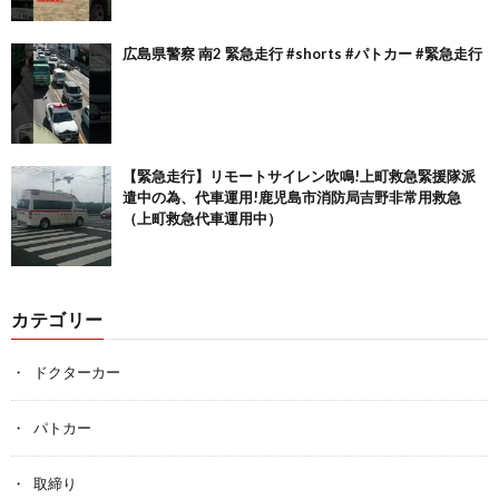
広島県警察 南2 緊急走行 #shorts #パトカー #緊急走行
【緊急走行】リモートサイレン吹鳴!上町救急緊援隊派
遣中の為、代車運用!鹿児島市消防局吉野非常用救急
（上町救急代車運用中）
カテゴリー
ドクターカー
パトカー
取締り