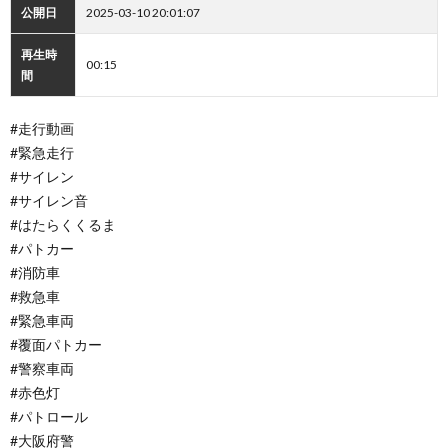
公開日
2025-03-10 20:01:07
再生時
00:15
間
#走行動画
#緊急走行
#サイレン
#サイレン音
#はたらくくるま
#パトカー
#消防車
#救急車
#緊急車両
#覆面パトカー
#警察車両
#赤色灯
#パトロール
#大阪府警