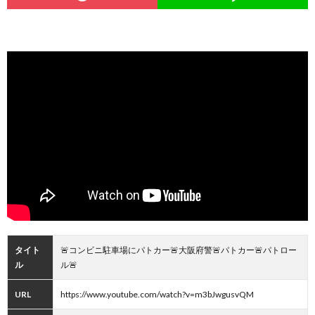
タイト
🚨コンビニ駐車場にパトカー🚨大阪府警🚨パトカー🚨パトロー
ル
ル🚨
URL
https://www.youtube.com/watch?v=m3bJwgusvQM