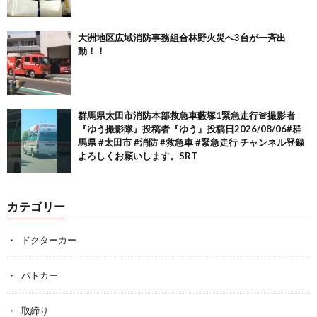
大洲地区広域消防事務組合林野火災へ3台が一斉出
動！！
群馬県太田市消防本部救急車藪塚1緊急走行🚨撮影者
『ゆう撮影隊』投稿者『ゆう』投稿日2026/08/06#群
馬県 #太田市 #消防 #救急車 #緊急走行 チャンネル登録
よろしくお願いします。SRT
カテゴリー
ドクターカー
パトカー
取締り