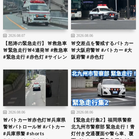
2026.08.07
2026.08.06
【怒涛の緊急走行】 🚨救急車
🚨交差点を警戒するパトカー
🚨緊急走行🚨4連発🚨 #救急車
🚨大阪府警🚨 #パトカー #大
#緊急走行 #赤色灯 #サイレン
阪府警 #赤色灯
2026.08.06
2026.08.06
🚨パトカー🚨赤色灯🚨兵庫県
【緊急走行集2】福岡県警察
警🚨パトロール🚨 #パトカー
北九州市警察部 緊急走行！青
#兵庫県警 #shorts
灯付き交通覆面や警ら車、覆