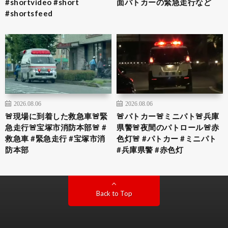
#shortvideo #short
面パトカーの緊急走行など
#shortsfeed
2026.08.06
2026.08.06
🚨現場に到着した救急車🚨緊
🚨パトカー🚨ミニパト🚨兵庫
急走行🚨宝塚市消防本部🚨 #
県警🚨夜間のパトロール🚨赤
救急車 #緊急走行 #宝塚市消
色灯🚨 #パトカー #ミニパト
防本部
#兵庫県警 #赤色灯
Back to Top