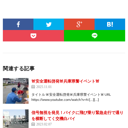
関連する記事
🚨安全運転啓発🚨兵庫県警イベント🚨
2025.11.01
タイトル 🚨安全運転啓発🚨兵庫県警イベント🚨 URL
https://www.youtube.com/watch?v=N […][…]
信号無視を発見！バイクに飛び乗り緊急走行で通り
を横断してく交機白バイ
2023.02.07