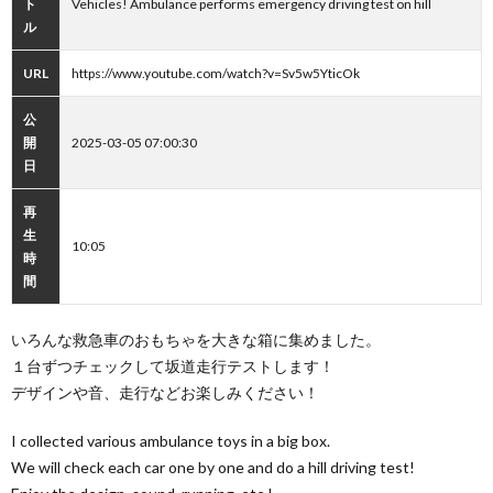
ト
Vehicles! Ambulance performs emergency driving test on hill
ル
URL
https://www.youtube.com/watch?v=Sv5w5YticOk
公
開
2025-03-05 07:00:30
日
再
生
10:05
時
間
いろんな救急車のおもちゃを大きな箱に集めました。
１台ずつチェックして坂道走行テストします！
デザインや音、走行などお楽しみください！
I collected various ambulance toys in a big box.
We will check each car one by one and do a hill driving test!