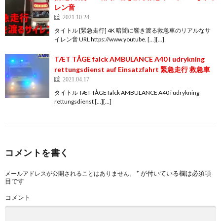
レン音
2021.10.24
タイトル [緊急走行] 4K 暗闇に響き渡る救急車のリアルなサ
イレン音 URL https://www.youtube. […][…]
TÆT TÅGE falck AMBULANCE A40 i udrykning
rettungsdienst auf Einsatzfahrt 緊急走行 救急車
2021.04.17
タイトル TÆT TÅGE falck AMBULANCE A40 i udrykning
rettungsdienst […][…]
コメントを書く
*
が付いている欄は必須項
メールアドレスが公開されることはありません。
目です
コメント