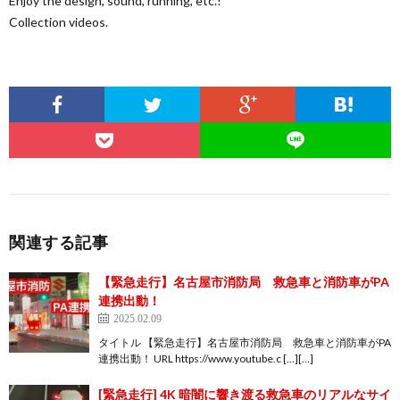
Enjoy the design, sound, running, etc.!
Collection videos.
関連する記事
【緊急走行】名古屋市消防局 救急車と消防車がPA
連携出動！
2025.02.09
タイトル 【緊急走行】名古屋市消防局 救急車と消防車がPA
連携出動！ URL https://www.youtube.c […][…]
[緊急走行] 4K 暗闇に響き渡る救急車のリアルなサイ