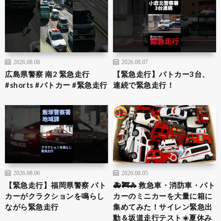
2026.08.08
2026.08.07
広島県警察 南2 緊急走行
【緊急走行】パトカー3台、
#shorts #パトカー #緊急走行
連続で緊急走行！
2026.08.06
2026.08.05
【緊急走行】福岡県警察 パト
🚑🚒🚓 救急車・消防車・パト
カーがクラクションを鳴らし
カーのミニカーを大量に箱に
ながら緊急走行
集めてみた！サイレン緊急出
動＆坂道走行テスト☀️夏休み