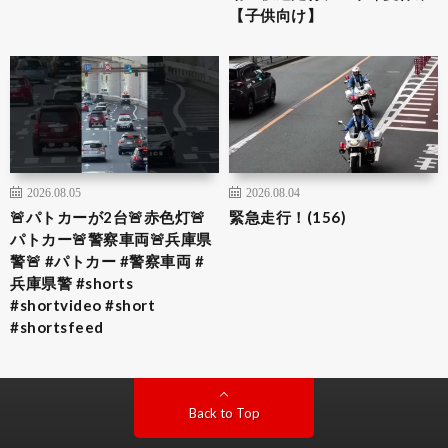
【子供向け】
2026.08.05
2026.08.04
🚨パトカーが2台🚨赤色灯🚨
緊急走行！(156)
パトカー🚨警察車両🚨兵庫県
警🚨 #パトカー #警察車両 #
兵庫県警 #shorts
#shortvideo #short
#shortsfeed
Back to Top