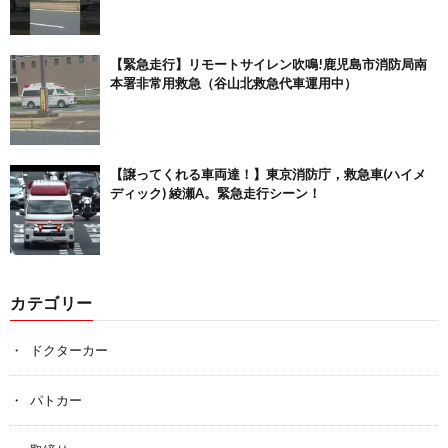
【緊急走行】リモートサイレン吹鳴!鹿児島市消防局南
本署非常用救急（谷山北救急代車運用中）
【譲ってくれる車両達！】東京消防庁，救急車(ハイメ
ディック) 綾瀬A。緊急走行シーン！
カテゴリー
ドクターカー
パトカー