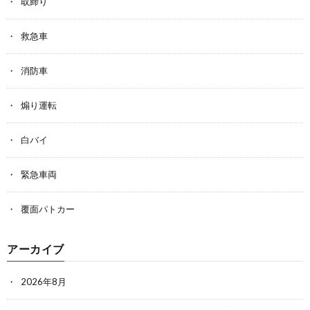
取締り
救急車
消防車
煽り運転
白バイ
緊急車両
覆面パトカー
アーカイブ
2026年8月