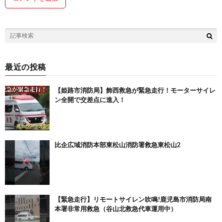
最近の投稿
【姫路市消防局】飾西救急が緊急走行！モーターサイレ
ン全開で交差点に進入！
比企広域消防本部東松山消防署救急東松山2
【緊急走行】リモートサイレン吹鳴!鹿児島市消防局南
本署非常用救急（谷山北救急代車運用中）