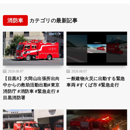
消防車
カテゴリの最新記事
2026.08.07
2026.08.07
【目黒R】大岡山出張所出向
一般建物火災に出動する緊急
中からの救助活動出動#東京
車両 #すくば市 #緊急走行
消防庁 #消防車 #緊急走行 #
目黒消防署