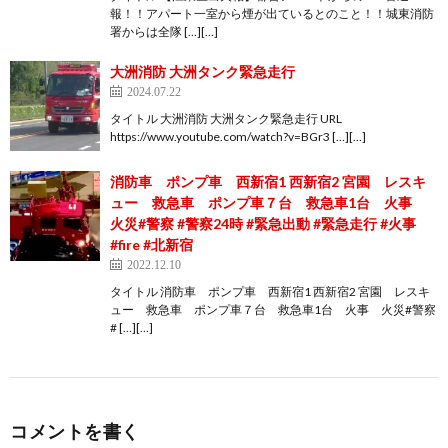
報！！アパート一室から煙が出ているとのこと！！城東消防
署からは全隊 […][…]
大洲消防 大洲タンク緊急走行
2024.07.22
タイトル 大洲消防 大洲タンク緊急走行 URL
https://www.youtube.com/watch?v=BGr3 […][…]
消防車 ポンプ車 西新宿1 西新宿2 宮園 レスキ
ュー 救急車 ポンプ車７台 救急車1台 火事
火災#警察 #警察24時 #緊急出動 #緊急走行 #火事
#fire #北新宿
2022.12.10
タイトル 消防車 ポンプ車 西新宿1 西新宿2 宮園 レスキ
ュー 救急車 ポンプ車７台 救急車1台 火事 火災#警察
# […][…]
コメントを書く