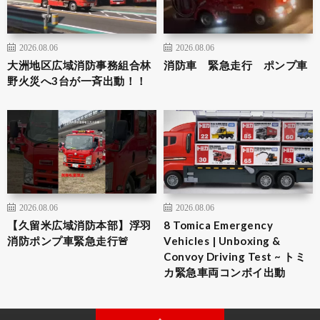
2026.08.06
2026.08.06
大洲地区広域消防事務組合林
消防車 緊急走行 ポンプ車
野火災へ3台が一斉出動！！
2026.08.06
2026.08.06
【久留米広域消防本部】浮羽
8 Tomica Emergency
消防ポンプ車緊急走行🚨
Vehicles | Unboxing &
Convoy Driving Test ~ トミ
カ緊急車両コンボイ出動