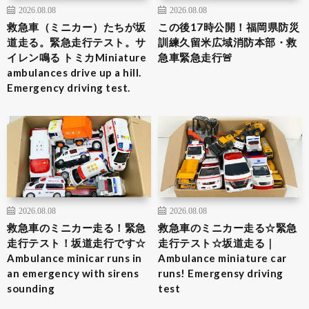
2026.08.08
2026.08.08
救急車（ミニカー）たちが坂
この後17時公開！福岡県防災
道走る。緊急走行テスト。サ
訓練久留米広域消防本部・救
イレン鳴る トミカMiniature
急車緊急走行🚨
ambulances drive up a hill.
Emergency driving test.
2026.08.08
2026.08.08
救急車のミニカー走る！緊急
救急車のミニカー走る☆緊急
走行テスト！坂道走行です☆
走行テスト☆坂道走る｜
Ambulance minicar runs in
Ambulance miniature car
an emergency with sirens
runs! Emergensy driving
sounding
test