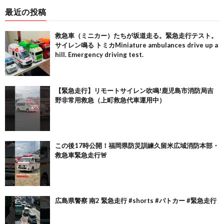
最近の投稿
救急車（ミニカー）たちが坂道走る。緊急走行テスト。
サイレン鳴る トミカMiniature ambulances drive up a
hill. Emergency driving test.
【緊急走行】リモートサイレン吹鳴!鹿児島市消防局吉
野非常用救急（上町救急代車運用中）
この後17時公開！福岡県防災訓練久留米広域消防本部・
救急車緊急走行🚨
広島県警察 南2 緊急走行 #shorts #パトカー #緊急走行