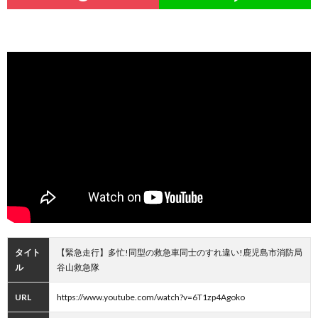
タイト
【緊急走行】多忙!同型の救急車同士のすれ違い!鹿児島市消防局
ル
谷山救急隊
URL
https://www.youtube.com/watch?v=6T1zp4Agoko