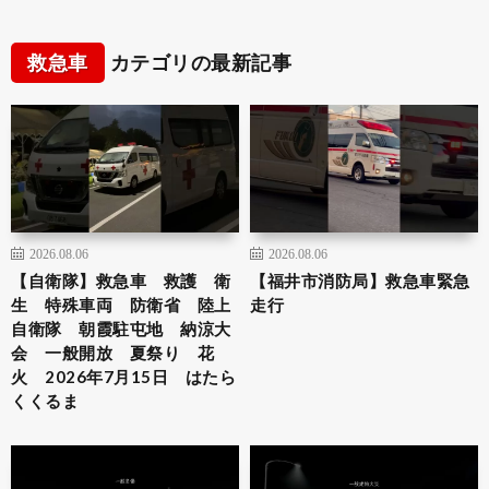
救急車
カテゴリの最新記事
2026.08.06
2026.08.06
【自衛隊】救急車 救護 衛
【福井市消防局】救急車緊急
生 特殊車両 防衛省 陸上
走行
自衛隊 朝霞駐屯地 納涼大
会 一般開放 夏祭り 花
火 2026年7月15日 はたら
くくるま