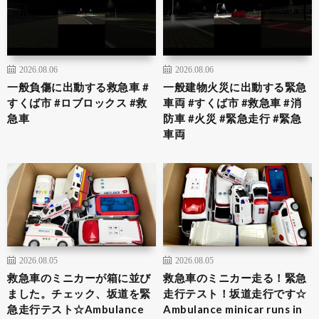
2026.08.06
2026.08.06
一般負傷に出動する救急車 #
一般建物火災に出動する緊急
すくば市 #ロブロックス #救
車両 #すくば市 #救急車 #消
急車
防車 #火災 #緊急走行 #緊急
車両
2026.08.05
2026.08.05
救急車のミニカーが箱に並び
救急車のミニカー走る！緊急
ました。チェック、坂道を緊
走行テスト！坂道走行です☆
急走行テスト☆Ambulance
Ambulance minicar runs in