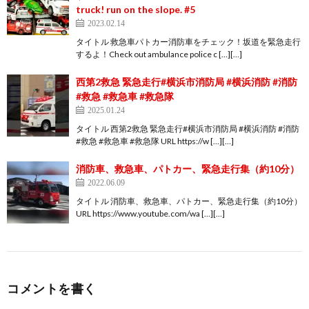
truck! run on the slope. #5
2023.02.14
タイトル 救急車パトカー消防車をチェック！坂道を緊急走行
するよ！Check out ambulance police c […][…]
西第2救急 緊急走行#横浜市消防局 #横浜消防 #消防
#救急 #救急車 #救急隊
2025.01.24
タイトル 西第2救急 緊急走行#横浜市消防局 #横浜消防 #消防
#救急 #救急車 #救急隊 URL https://w […][…]
消防車、救急車、パトカー、緊急走行集（約10分）
2022.06.09
タイトル 消防車、救急車、パトカー、緊急走行集（約10分）
URL https://www.youtube.com/wa […][…]
コメントを書く