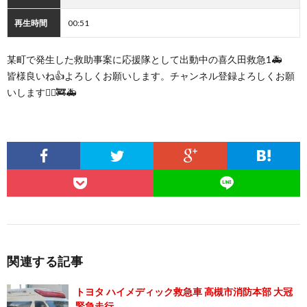
再生時間
00:51
某町で発生した救助事案に応援隊として出動中の喜久田救急1🚑
皆様良いね👍よろしくお願いします。チャンネル登録よろしくお願
いします🙇‍♂️🚒🚑
関連する記事
トヨタ ハイメディック救急車 高槻市消防本部 大冠
緊急走行