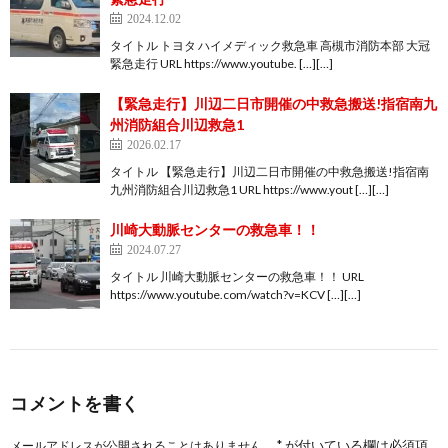
2024.12.02
タイトル トヨタ ハイメディック救急車 高槻市消防本部 大冠
緊急走行 URL https://www.youtube. […][…]
【緊急走行】川辺二日市開催の中救急搬送!指宿南九
州消防組合川辺救急1
2026.02.17
タイトル 【緊急走行】川辺二日市開催の中救急搬送!指宿南
九州消防組合川辺救急1 URL https://www.yout […][…]
川崎大動脈センターの救急車！！
2024.07.27
タイトル 川崎大動脈センターの救急車！！ URL
https://www.youtube.com/watch?v=KCV […][…]
コメントを書く
*
が付いている欄は必須項
メールアドレスが公開されることはありません。