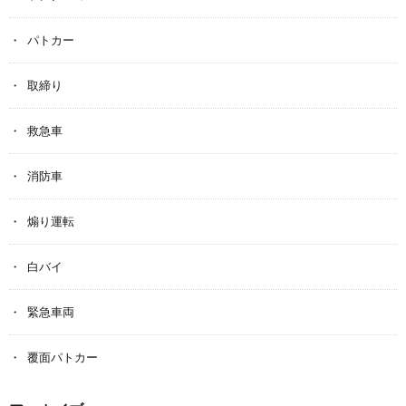
パトカー
取締り
救急車
消防車
煽り運転
白バイ
緊急車両
覆面パトカー