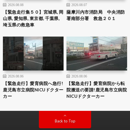
2026.08.08
2026.08.07
【緊急走行集５０】宮城県, 岡
薩摩川内市消防局 中央消防
山県, 愛知県, 東京都, 千葉県,
署南部分署 救急２０１
埼玉県の救急車
2026.08.06
2026.08.06
【緊急走行】愛育病院へ急行!
【緊急走行】愛育病院から転
鹿児島市立病院NICUドクター
院搬送の要請!鹿児島市立病院
カー
NICUドクターカー
Back to Top