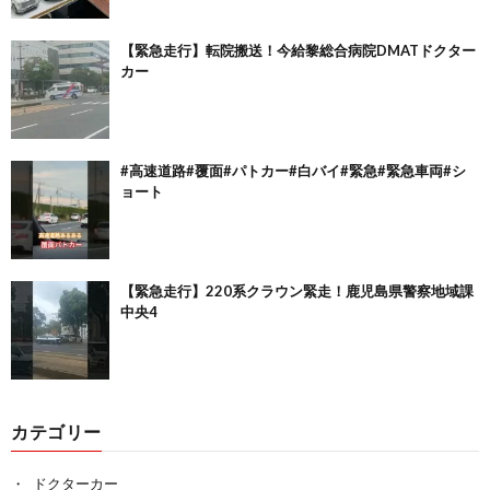
【緊急走行】転院搬送！今給黎総合病院DMATドクター
カー
#高速道路#覆面#パトカー#白バイ#緊急#緊急車両#シ
ョート
【緊急走行】220系クラウン緊走！鹿児島県警察地域課
中央4
カテゴリー
ドクターカー