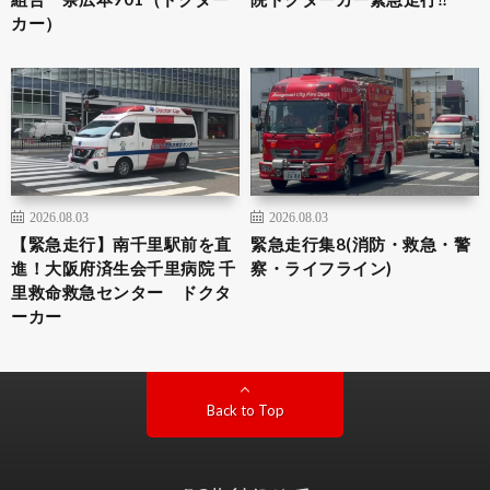
カー）
2026.08.03
2026.08.03
【緊急走行】南千里駅前を直
緊急走行集8(消防・救急・警
進！大阪府済生会千里病院 千
察・ライフライン)
里救命救急センター ドクタ
ーカー
Back to Top