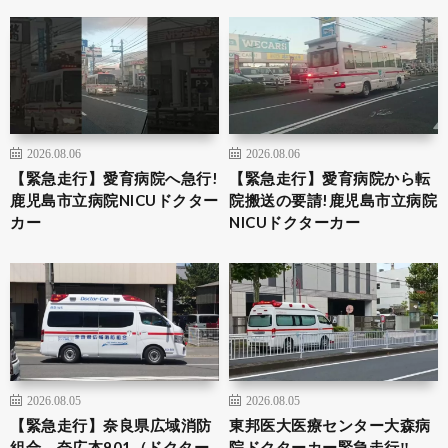
2026.08.06
2026.08.06
【緊急走行】愛育病院へ急行!
【緊急走行】愛育病院から転
鹿児島市立病院NICUドクター
院搬送の要請!鹿児島市立病院
カー
NICUドクターカー
2026.08.05
2026.08.05
【緊急走行】奈良県広域消防
東邦医大医療センター大森病
組合 奈広本901（ドクター
院ドクターカー緊急走行‼️