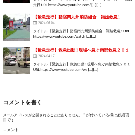
走行 URL https://www.youtube.com/ […][…]
【緊急走行】指宿南九州消防組合 頴娃救急1
2024.06.04
タイトル 【緊急走行】指宿南九州消防組合 頴娃救急1 URL
https://www.youtube.com/watch […][…]
【緊急走行】救急出動‼ 現場へ急ぐ南部救急２０１
2024.04.17
タイトル 【緊急走行】救急出動‼ 現場へ急ぐ南部救急２０１
URL https://www.youtube.com/wa […][…]
コメントを書く
*
が付いている欄は必須項
メールアドレスが公開されることはありません。
目です
コメント