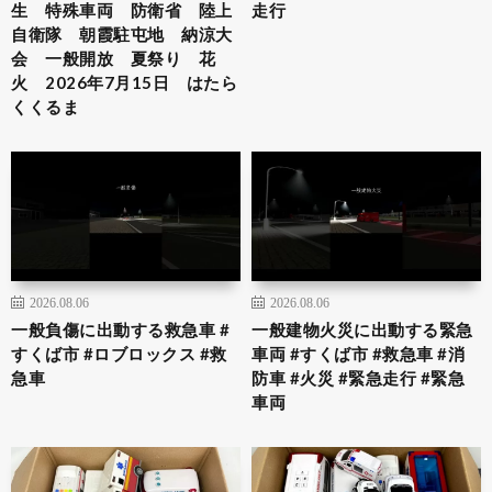
生 特殊車両 防衛省 陸上
走行
自衛隊 朝霞駐屯地 納涼大
会 一般開放 夏祭り 花
火 2026年7月15日 はたら
くくるま
2026.08.06
2026.08.06
一般負傷に出動する救急車 #
一般建物火災に出動する緊急
すくば市 #ロブロックス #救
車両 #すくば市 #救急車 #消
急車
防車 #火災 #緊急走行 #緊急
車両