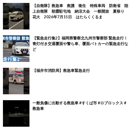
【自衛隊】救急車 救護 衛生 特殊車両 防衛省 陸
上自衛隊 朝霞駐屯地 納涼大会 一般開放 夏祭り
花火 2026年7月15日 はたらくくるま
【緊急走行集2】福岡県警察北九州市警察部 緊急走行！
青灯付き交通覆面や警ら車、覆面パトカーの緊急走行な
ど
【福井市消防局】救急車緊急走行
一般負傷に出動する救急車 #すくば市 #ロブロックス #
救急車