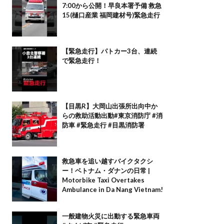
7:00から公開！早良本署予備 救急
15(樋口産業 福岡建材号)緊急走行
【緊急走行】パトカー3台、連続
で緊急走行！
【目黒R】大岡山出張所出向中か
らの救助活動出動#東京消防庁 #消
防車 #緊急走行 #目黒消防署
救急車を追い越すバイクタクシ
ー！ベトナム・ダナンの日常 |
Motorbike Taxi Overtakes
Ambulance in Da Nang Vietnam!
一般建物火災に出動する緊急車両