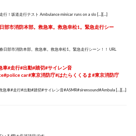
スト Ambulance minicar runs on a slo […][…]
日部市消防本部。救急車。救急幸松1。緊急走行シー
春日部市消防本部。救急車。救急幸松1。緊急走行シーン！！ URL
急車#走行#出動#踏切#サイレン音
ulance#police car#東京消防庁#はたらくくるま#東京消防庁
走行#出動#踏切#サイレン音#ASMR#sirensound#Ambula […][…]
ている欄は必須項目です