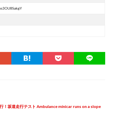
=us3OU8SakgY
テスト Ambulance minicar runs on a slope