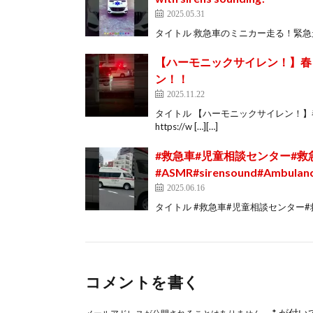
2025.05.31
タイトル 救急車のミニカー走る！緊急走行！坂道走行テ
【ハーモニックサイレン！】春
ン！！
2025.11.22
タイトル 【ハーモニックサイレン！】
https://w […][…]
#救急車#児童相談センター#救
#ASMR#sirensound#Amb
2025.06.16
タイトル #救急車#児童相談センター#救急車#
コメントを書く
*
が付い