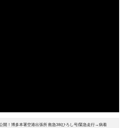
00公開！博多本署空港出張所 救急38(ひろし号)緊急走行→病着