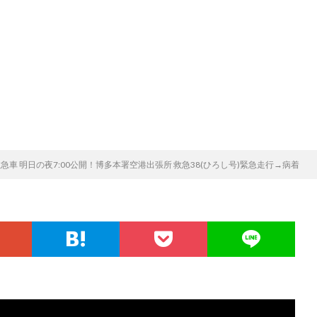
救急車 明日の夜7:00公開！博多本署空港出張所 救急38(ひろし号)緊急走行→病着