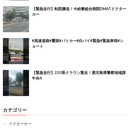
【緊急走行】転院搬送！今給黎総合病院DMATドクター
カー
#高速道路#覆面#パトカー#白バイ#緊急#緊急車両#シ
ョート
【緊急走行】220系クラウン緊走！鹿児島県警察地域課
中央4
カテゴリー
ドクターカー