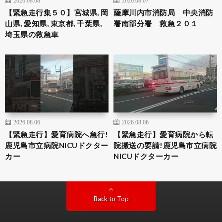
【緊急走行集５０】宮城県, 岡
薩摩川内市消防局 中央消防
山県, 愛知県, 東京都, 千葉県,
署南部分署 救急２０１
埼玉県の救急車
2026.08.06
2026.08.06
【緊急走行】愛育病院へ急行!
【緊急走行】愛育病院から転
鹿児島市立病院NICUドクター
院搬送の要請!鹿児島市立病院
カー
NICUドクターカー
Back to Top