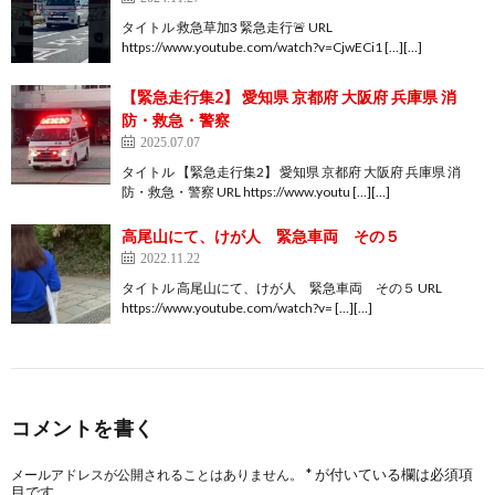
タイトル 救急草加3 緊急走行🚨 URL
https://www.youtube.com/watch?v=CjwECi1 […][…]
【緊急走行集2】 愛知県 京都府 大阪府 兵庫県 消
防・救急・警察
2025.07.07
タイトル 【緊急走行集2】 愛知県 京都府 大阪府 兵庫県 消
防・救急・警察 URL https://www.youtu […][…]
高尾山にて、けが人 緊急車両 その５
2022.11.22
タイトル 高尾山にて、けが人 緊急車両 その５ URL
https://www.youtube.com/watch?v= […][…]
コメントを書く
*
が付いている欄は必須項
メールアドレスが公開されることはありません。
目です