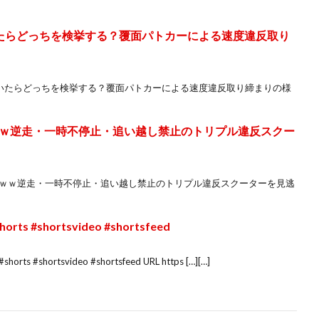
たらどっちを検挙する？覆面パトカーによる速度違反取り
ていたらどっちを検挙する？覆面パトカーによる速度違反取り締まりの様
ｗ逆走・一時不停止・追い越し禁止のトリプル違反スクー
ｗｗｗ逆走・一時不停止・追い越し禁止のトリプル違反スクーターを見逃
 #shortsvideo #shortsfeed
shortsvideo #shortsfeed URL https […][…]