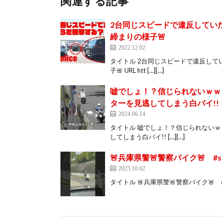
関連する記事
2台同じスピードで違反してい
締まりの様子🚨
2022.12.02
タイトル 2台同じスピードで違反し
子🚨 URL htt […][…]
嘘でしょ！？信じられないｗｗ
ターを見逃してしまう白バイ!!
2024.06.14
タイトル 嘘でしょ！？信じられない
してしまう白バイ!! […][…]
🚨兵庫県警🚨警察バイク🚨 #shorts
2025.10.02
タイトル 🚨兵庫県警🚨警察バイク🚨 #shorts #