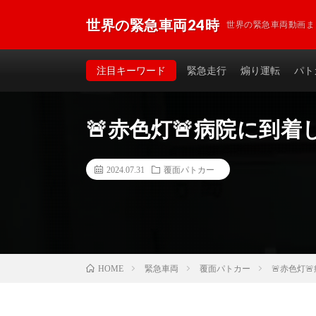
世界の緊急車両24時
世界の緊急車両動画ま
注目キーワード
緊急走行
煽り運転
パト
🚨赤色灯🚨病院に到着した
2024.07.31
覆面パトカー
緊急車両
覆面パトカー
🚨赤色灯
HOME