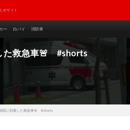
とめサイト
カー
白バイ
消防車
救急車🚨 #shorts
病院に到着した救急車🚨 #shorts