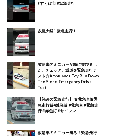
#すくば市 #緊急走行
救急大袋1 緊急走行！
救急車のミニカーが箱に並びまし
た。チェック、坂道を緊急走行テ
スト☆Ambulance Toy Run Down
The Slope. Emergency Drive
Test
【怒涛の緊急走行】 🚨救急車🚨緊
急走行🚨4連発🚨 #救急車 #緊急走
行 #赤色灯 #サイレン
救急車のミニカー走る！緊急走行