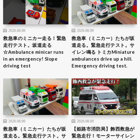
2026.08.09
2026.08.09
救急車のミニカー走る！緊急
救急車（ミニカー）たちが坂
走行テスト。坂道走る
道走る。緊急走行テスト。サ
☆Ambulance minicar runs
イレン鳴る トミカMiniature
in an emergency! Slope
ambulances drive up a hill.
driving test
Emergency driving test.
2026.08.09
2026.08.09
救急車（ミニカー）たちが坂
【姫路市消防局】飾西救急が
道走る。緊急走行テスト。サ
緊急走行！モーターサイレン