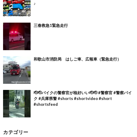
♪
三春救急1緊急走行
和歌山市消防局 はしご車、広報車（緊急走行）
🫡🫡バイクの警察官が格好いい🫡🫡 #警察官 #警察バイ
ク #兵庫県警 #shorts #shortvideo #short
#shortsfeed
カテゴリー