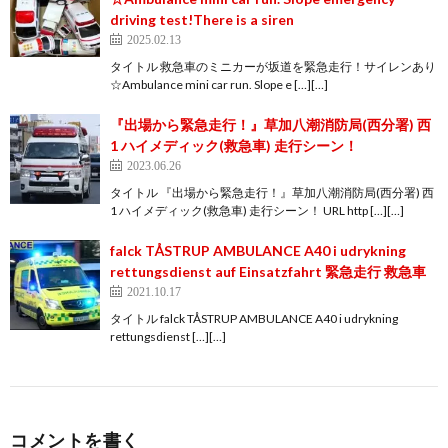
driving test!There is a siren
2025.02.13
タイトル 救急車のミニカーが坂道を緊急走行！サイレンあり
☆Ambulance mini car run. Slope e […][…]
『出場から緊急走行！』草加八潮消防局(西分署) 西
1 ハイメディック(救急車) 走行シーン！
2023.06.26
タイトル 『出場から緊急走行！』草加八潮消防局(西分署) 西
1 ハイメディック(救急車) 走行シーン！ URL http […][…]
falck TÅSTRUP AMBULANCE A40 i udrykning
rettungsdienst auf Einsatzfahrt 緊急走行 救急車
2021.10.17
タイトル falck TÅSTRUP AMBULANCE A40 i udrykning
rettungsdienst […][…]
コメントを書く