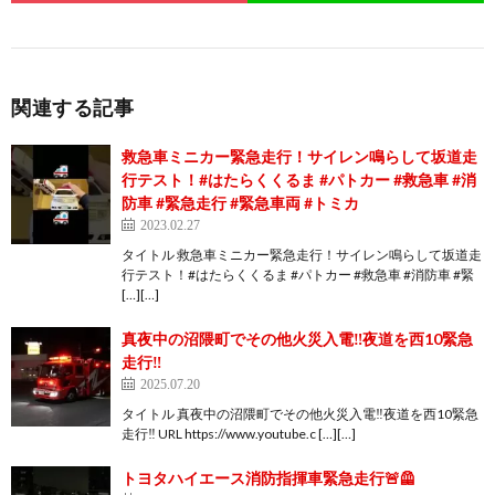
関連する記事
救急車ミニカー緊急走行！サイレン鳴らして坂道走
行テスト！#はたらくくるま #パトカー #救急車 #消
防車 #緊急走行 #緊急車両 #トミカ
2023.02.27
タイトル 救急車ミニカー緊急走行！サイレン鳴らして坂道走
行テスト！#はたらくくるま #パトカー #救急車 #消防車 #緊
[…][…]
真夜中の沼隈町でその他火災入電‼️夜道を西10緊急
走行‼️
2025.07.20
タイトル 真夜中の沼隈町でその他火災入電‼️夜道を西10緊急
走行‼️ URL https://www.youtube.c […][…]
トヨタハイエース消防指揮車緊急走行🚨🦺