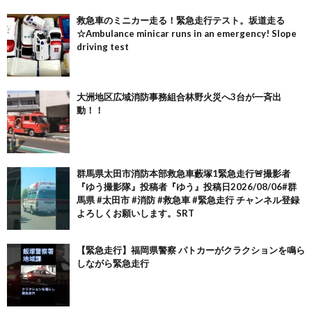
救急車のミニカー走る！緊急走行テスト。坂道走る
☆Ambulance minicar runs in an emergency! Slope
driving test
大洲地区広域消防事務組合林野火災へ3台が一斉出
動！！
群馬県太田市消防本部救急車藪塚1緊急走行🚨撮影者
『ゆう撮影隊』投稿者『ゆう』投稿日2026/08/06#群
馬県 #太田市 #消防 #救急車 #緊急走行 チャンネル登録
よろしくお願いします。SRT
【緊急走行】福岡県警察 パトカーがクラクションを鳴ら
しながら緊急走行