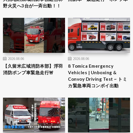
野火災へ3台が一斉出動！！
2026.08.06
2026.08.06
【久留米広域消防本部】浮羽
8 Tomica Emergency
消防ポンプ車緊急走行🚨
Vehicles | Unboxing &
Convoy Driving Test ~ トミ
カ緊急車両コンボイ出動