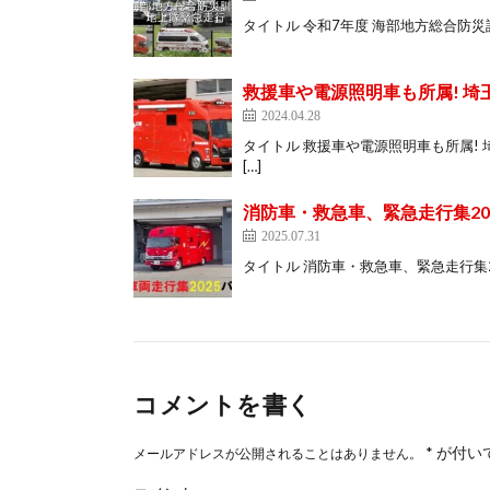
タイトル 令和7年度 海部地方総合防災訓練 No
救援車や電源照明車も所属! 埼玉
2024.04.28
タイトル 救援車や電源照明車も所属! 埼玉西
[…]
消防車・救急車、緊急走行集202
2025.07.31
タイトル 消防車・救急車、緊急走行集2025‘’P
コメントを書く
*
が付い
メールアドレスが公開されることはありません。