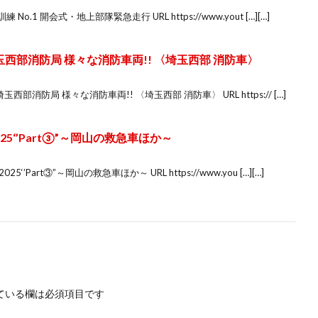
.1 開会式・地上部隊緊急走行 URL https://www.yout […][…]
西部消防局 様々な消防車両!! 〈埼玉西部 消防車〉
部消防局 様々な消防車両!! 〈埼玉西部 消防車〉 URL https:// […]
5‘’Part③”～岡山の救急車ほか～
art③”～岡山の救急車ほか～ URL https://www.you […][…]
ている欄は必須項目です