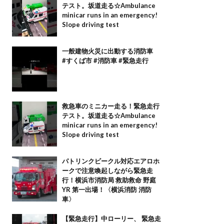
テスト。坂道走る☆Ambulance
minicar runs in an emergency!
Slope driving test
一般建物火災に出動する消防車
#すくば市 #消防車 #緊急走行
救急車のミニカー走る！緊急走行
テスト。坂道走る☆Ambulance
minicar runs in an emergency!
Slope driving test
パトリンクビークル対応エアロホ
ークで注意喚起しながら緊急走
行！横浜市消防局 救助救命 野庭
YR 第一出場！〈横浜消防 消防
車〉
【緊急走行】中ローリー、 緊急走