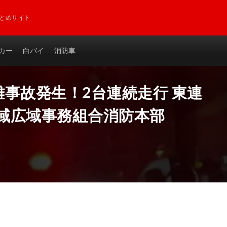
とめサイト
カー
白バイ
消防車
事故発生！2台連続走行 東連
地域広域事務組合消防本部