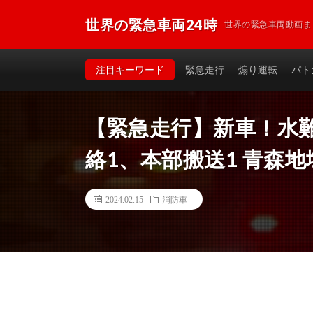
世界の緊急車両24時
世界の緊急車両動画ま
注目キーワード
緊急走行
煽り運転
パト
【緊急走行】新車！水難
絡1、本部搬送1 青森
2024.02.15
消防車