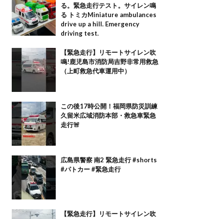
る。緊急走行テスト。サイレン鳴
る トミカMiniature ambulances
drive up a hill. Emergency
driving test.
【緊急走行】リモートサイレン吹
鳴!鹿児島市消防局吉野非常用救急
（上町救急代車運用中）
この後17時公開！福岡県防災訓練
久留米広域消防本部・救急車緊急
走行🚨
広島県警察 南2 緊急走行 #shorts
#パトカー #緊急走行
【緊急走行】リモートサイレン吹