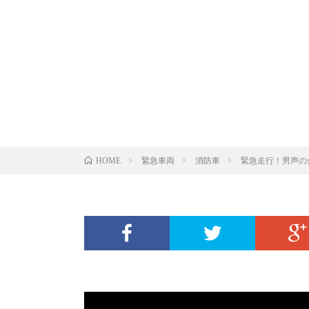
緊急車両
消防車
緊急走行！男声の
HOME