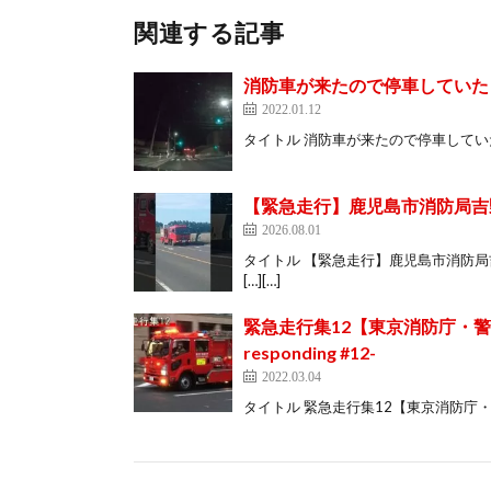
関連する記事
消防車が来たので停車していた
2022.01.12
タイトル 消防車が来たので停車していたらお礼を言
【緊急走行】鹿児島市消防局吉
2026.08.01
タイトル 【緊急走行】鹿児島市消防局吉野予
[…][…]
緊急走行集12【東京消防庁・警視
responding #12-
2022.03.04
タイトル 緊急走行集12【東京消防庁・警視庁・