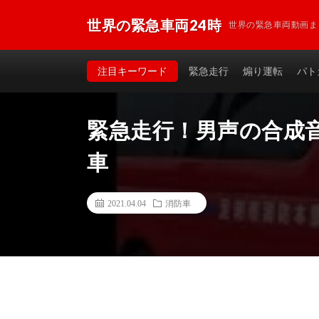
世界の緊急車両24時
世界の緊急車両動画ま
注目キーワード
緊急走行
煽り運転
パト
緊急走行！男声の合成
車
2021.04.04
消防車