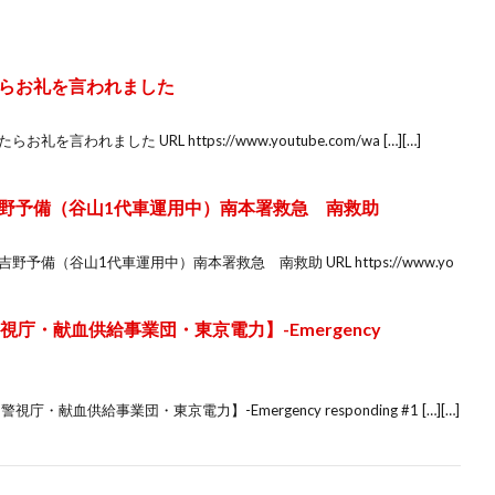
らお礼を言われました
われました URL https://www.youtube.com/wa […][…]
野予備（谷山1代車運用中）南本署救急 南救助
備（谷山1代車運用中）南本署救急 南救助 URL https://www.yo
庁・献血供給事業団・東京電力】-Emergency
献血供給事業団・東京電力】-Emergency responding #1 […][…]