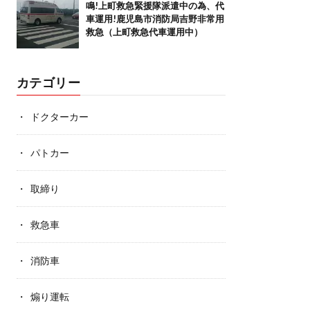
鳴!上町救急緊援隊派遣中の為、代
車運用!鹿児島市消防局吉野非常用
救急（上町救急代車運用中）
カテゴリー
ドクターカー
パトカー
取締り
救急車
消防車
煽り運転