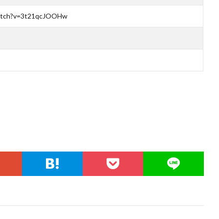
watch?v=3t21qcJOOHw