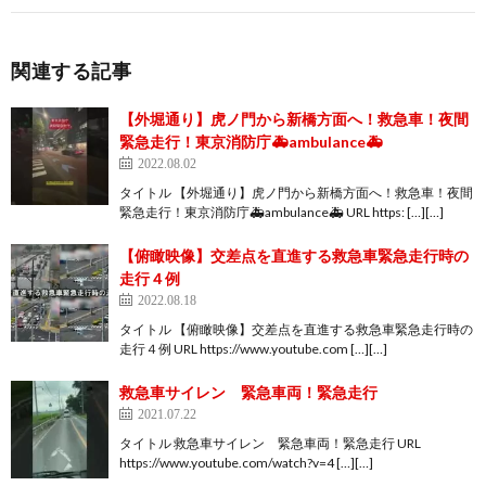
関連する記事
【外堀通り】虎ノ門から新橋方面へ！救急車！夜間
緊急走行！東京消防庁🚑ambulance🚑
2022.08.02
タイトル 【外堀通り】虎ノ門から新橋方面へ！救急車！夜間
緊急走行！東京消防庁🚑ambulance🚑 URL https: […][…]
【俯瞰映像】交差点を直進する救急車緊急走行時の
走行４例
2022.08.18
タイトル 【俯瞰映像】交差点を直進する救急車緊急走行時の
走行４例 URL https://www.youtube.com […][…]
救急車サイレン 緊急車両！緊急走行
2021.07.22
タイトル 救急車サイレン 緊急車両！緊急走行 URL
https://www.youtube.com/watch?v=4 […][…]