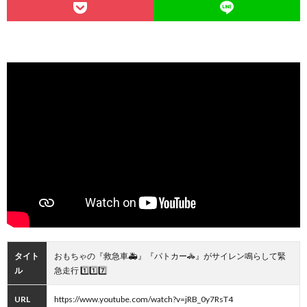
タイト
おもちゃの『救急車🚑』『パトカー🚓』がサイレン鳴らして緊
ル
急走行 1️⃣1️⃣7️⃣
URL
https://www.youtube.com/watch?v=jRB_0y7RsT4