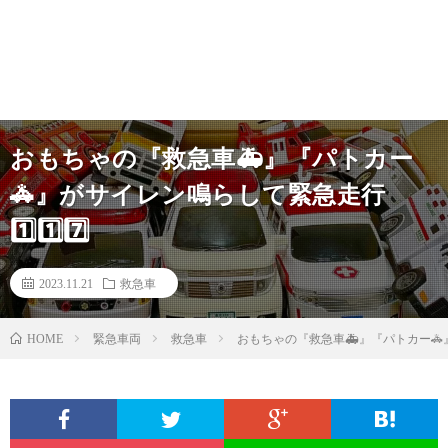
おもちゃの『救急車🚑』『パトカー
🚓』がサイレン鳴らして緊急走行
1️⃣1️⃣7️⃣
2023.11.21
救急車
緊急車両
救急車
おもちゃの『救急車🚑』『パトカー🚓』が
HOME