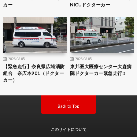
カー
NICUドクターカー
2026.08.05
2026.08.05
【緊急走行】奈良県広域消防
東邦医大医療センター大森病
組合 奈広本901（ドクター
院ドクターカー緊急走行‼️
カー）
Back to Top
このサイトについて