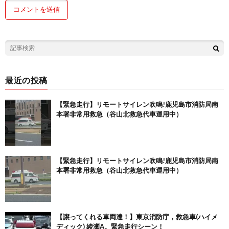
最近の投稿
【緊急走行】リモートサイレン吹鳴!鹿児島市消防局南
本署非常用救急（谷山北救急代車運用中）
【緊急走行】リモートサイレン吹鳴!鹿児島市消防局南
本署非常用救急（谷山北救急代車運用中）
【譲ってくれる車両達！】東京消防庁，救急車(ハイメ
ディック) 綾瀬A。緊急走行シーン！