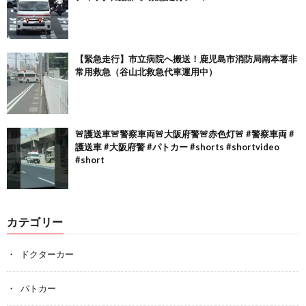
【緊急走行】市立病院へ搬送！鹿児島市消防局南本署非
常用救急（谷山北救急代車運用中）
🚨護送車🚨警察車両🚨大阪府警🚨赤色灯🚨 #警察車両 #
護送車 #大阪府警 #パトカー #shorts #shortvideo
#short
カテゴリー
ドクターカー
パトカー