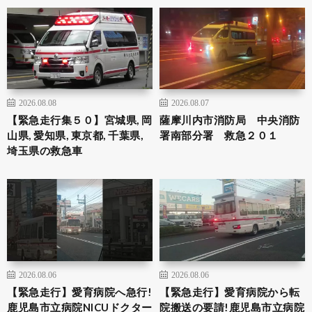
2026.08.08
2026.08.07
【緊急走行集５０】宮城県, 岡
薩摩川内市消防局 中央消防
山県, 愛知県, 東京都, 千葉県,
署南部分署 救急２０１
埼玉県の救急車
2026.08.06
2026.08.06
【緊急走行】愛育病院へ急行!
【緊急走行】愛育病院から転
鹿児島市立病院NICUドクター
院搬送の要請!鹿児島市立病院