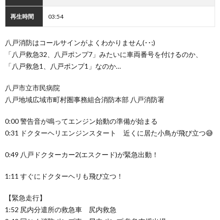
再生時間
03:54
八戸消防はコールサインがよくわかりません(･･;)
「八戸救急32、八戸ポンプ7」みたいに車両番号を付けるのか、
「八戸救急1、八戸ポンプ1」なのか…
八戸市立市民病院
八戸地域広域市町村圏事務組合消防本部 八戸消防署
0:00 警告音が鳴ってエンジン始動の準備が始まる
0:31 ドクターヘリエンジンスタート 近くに居た小鳥が飛び立つ😅
0:49 八戸ドクターカー2(エスクード)が緊急出動！
1:11 すぐにドクターヘリも飛び立つ！
【緊急走行】
1:52 尻内分遣所の救急車 尻内救急