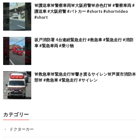
🚨護送車🚨警察車両🚨大阪府警🚨赤色灯🚨 #警察車両 #
護送車 #大阪府警 #パトカー #shorts #shortvideo
#short
坂戸消防署 4台連続緊急走行 #救急車 #緊急走行 #消防
車 #緊急車両 #乗り物
🚨救急車🚨緊急走行🚨響き渡るサイレン🚨芦屋市消防本
部🚨 #救急車 #緊急走行 #サイレン
カテゴリー
ドクターカー