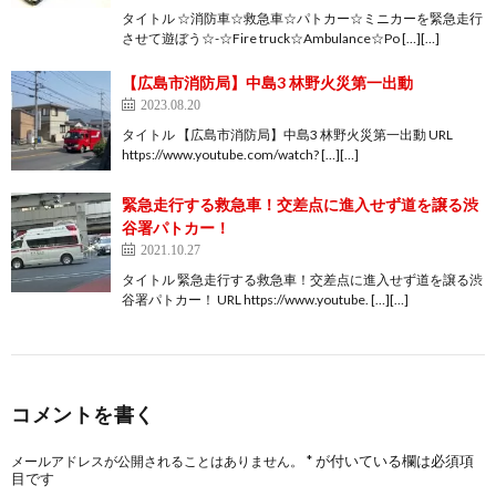
タイトル ☆消防車☆救急車☆パトカー☆ミニカーを緊急走行
させて遊ぼう☆-☆Fire truck☆Ambulance☆Po […][…]
【広島市消防局】中島3 林野火災第一出動
2023.08.20
タイトル 【広島市消防局】中島3 林野火災第一出動 URL
https://www.youtube.com/watch? […][…]
緊急走行する救急車！交差点に進入せず道を譲る渋
谷署パトカー！
2021.10.27
タイトル 緊急走行する救急車！交差点に進入せず道を譲る渋
谷署パトカー！ URL https://www.youtube. […][…]
コメントを書く
*
が付いている欄は必須項
メールアドレスが公開されることはありません。
目です