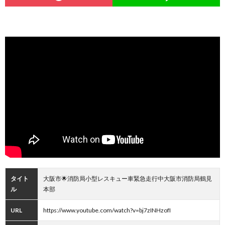
タイト
大阪市🌟消防局小型レスキュー車緊急走行中大阪市消防局鶴見
ル
本部
URL
https://www.youtube.com/watch?v=bj7zINHzofI