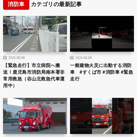
消防車
カテゴリの最新記事
2026.08.08
2026.08.08
【緊急走行】市立病院へ搬
一般建物火災に出動する消防
送！鹿児島市消防局南本署非
車 #すくば市 #消防車 #緊急
常用救急（谷山北救急代車運
走行
用中）