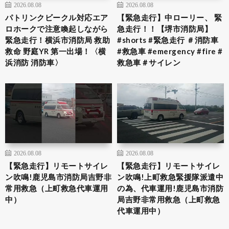
2026.08.08
2026.08.08
パトリンクビークル対応エア
【緊急走行】中ローリー、 緊
ロホークで注意喚起しながら
急走行！！【堺市消防局】
緊急走行！横浜市消防局 救助
#shorts #緊急走行 ＃消防車
救命 野庭YR 第一出場！〈横
#救急車 #emergency #fire #
浜消防 消防車〉
救急車＃サイレン
2026.08.08
2026.08.08
【緊急走行】リモートサイレ
【緊急走行】リモートサイレ
ン吹鳴!鹿児島市消防局吉野非
ン吹鳴!上町救急緊援隊派遣中
常用救急（上町救急代車運用
の為、代車運用!鹿児島市消防
中）
局吉野非常用救急（上町救急
代車運用中）