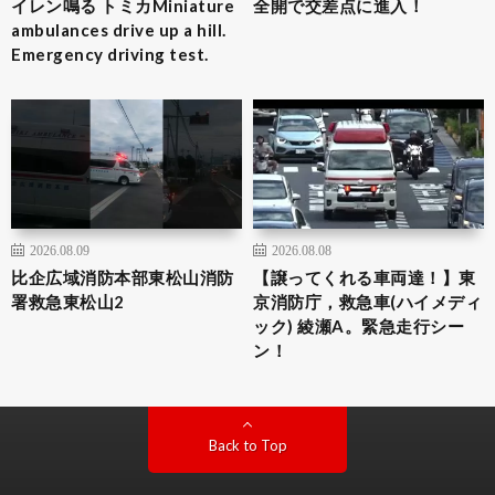
イレン鳴る トミカMiniature
全開で交差点に進入！
ambulances drive up a hill.
Emergency driving test.
2026.08.09
2026.08.08
比企広域消防本部東松山消防
【譲ってくれる車両達！】東
署救急東松山2
京消防庁，救急車(ハイメディ
ック) 綾瀬A。緊急走行シー
ン！
Back to Top