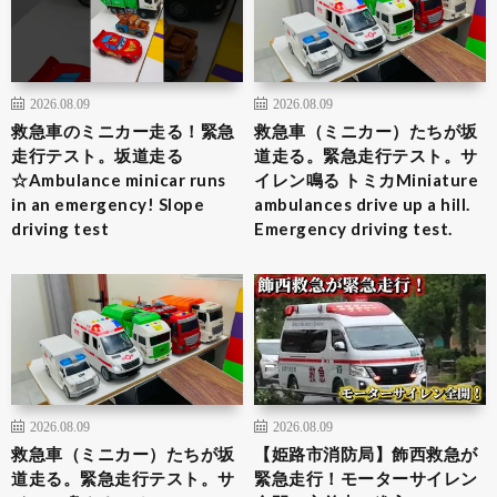
2026.08.09
2026.08.09
救急車のミニカー走る！緊急
救急車（ミニカー）たちが坂
走行テスト。坂道走る
道走る。緊急走行テスト。サ
☆Ambulance minicar runs
イレン鳴る トミカMiniature
in an emergency! Slope
ambulances drive up a hill.
driving test
Emergency driving test.
2026.08.09
2026.08.09
救急車（ミニカー）たちが坂
【姫路市消防局】飾西救急が
道走る。緊急走行テスト。サ
緊急走行！モーターサイレン